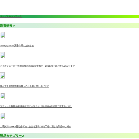
サービスネットワーク
新着情報
2026/8/8～11 夏季休業のお知らせ
バイオシェーカー無償点検企画2026 実施中！2026/10/31 お申し込み分まで
謹んで令和8年熊本地震へのお見舞い申し上げます
ステンレス断熱水槽 価格改定のお知らせ（2026年6月15日ご注文分より）
土壌試料のPFAS暫定分析法における溶出/抽出工程に適した製品のご紹介
製品カテゴリー