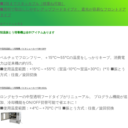
■2段までスタッカブル［積重ね可能］
■透明で取出ししやすいアップフードタイプと、遮光が容易なフロントドア
タイプ
全アイテムを見る
恒温振とう培養機は全51アイテムあります
中型恒温振とう培養機 バイオシェーカー® BR-53FP
ペルチェでフロンフリー、＋15℃〜55℃の温度をしっかりキープ。消費電
力は従来機の約1/5。
■使用温度範囲：+15℃～+55℃（室温-10℃〜室温+30℃）(*1) ■振とう
方式：往復／旋回切換
中型恒温振とう培養機 バイオシェーカー® BR-40UL
ロングセラーの中型透明フードタイプがリニューアル。 プログラム機能が追
加、冷却機能をON/OFF切替可能で省エネに！
■使用温度範囲：+4℃～+70℃ (*1) ■振とう方式：往復／旋回切換