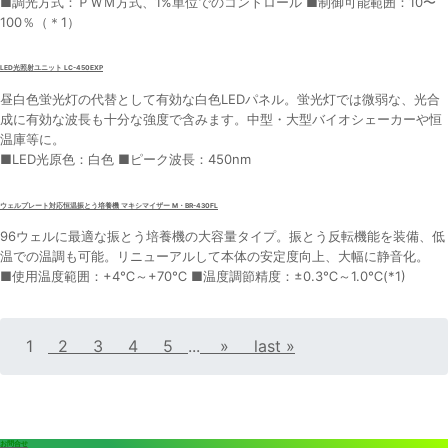
■調光方式：ＰＷＭ方式、1%単位でのコントロール ■制御可能範囲：10〜
100％（＊1）
LED光照射ユニット LC-450EXP
昼白色蛍光灯の代替として有効な白色LEDパネル。蛍光灯では微弱な、光合
成に有効な波長も十分な強度で含みます。中型・大型バイオシェーカーや恒
温庫等に。
■LED光原色：白色 ■ピーク波長：450nm
ウェルプレート対応恒温振とう培養機 マキシマイザー M・BR-430FL
96ウェルに最適な振とう培養機の大容量タイプ。振とう反転機能を装備、低
温での温調も可能。リニューアルして本体の安定度向上、大幅に静音化。
■使用温度範囲：+4℃～+70℃ ■温度調節精度：±0.3℃～1.0℃(*1)
1
2
3
4
5
...
»
last »
お問合せ