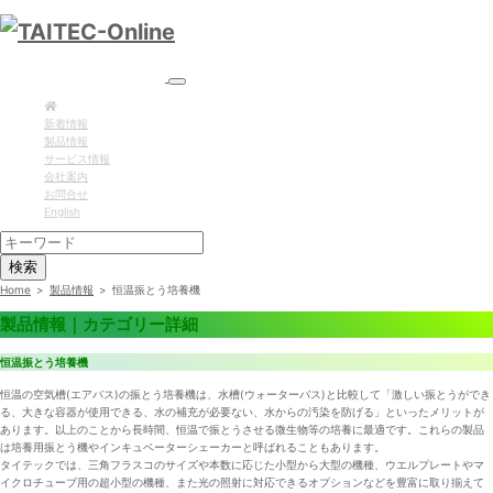
新着情報
製品情報
サービス情報
会社案内
お問合せ
English
検索
Home
>
製品情報
>
恒温振とう培養機
製品情報｜カテゴリー詳細
恒温振とう培養機
恒温の空気槽(エアバス)の振とう培養機は、水槽(ウォーターバス)と比較して「激しい振とうができ
る、大きな容器が使用できる、水の補充が必要ない、水からの汚染を防げる」といったメリットが
あります。以上のことから長時間、恒温で振とうさせる微生物等の培養に最適です。これらの製品
は培養用振とう機やインキュベーターシェーカーと呼ばれることもあります。
タイテックでは、三角フラスコのサイズや本数に応じた小型から大型の機種、ウエルプレートやマ
イクロチューブ用の超小型の機種、また光の照射に対応できるオプションなどを豊富に取り揃えて