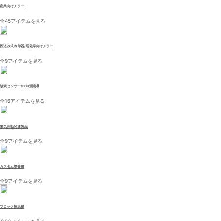
産業向けチラー
全45アイテムを見る
投込み式冷却器/理化学向けチラー
全9アイテムを見る
酸素センサー/BOD測定機
全16アイテムを見る
電気泳動関連製品
全9アイテムを見る
カスタム培養機
全9アイテムを見る
ブロック恒温槽
全23アイテムを見る