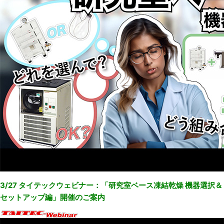
3/27 タイテックウェビナー：「研究室ベース凍結乾燥 機器選択＆
セットアップ編」開催のご案内