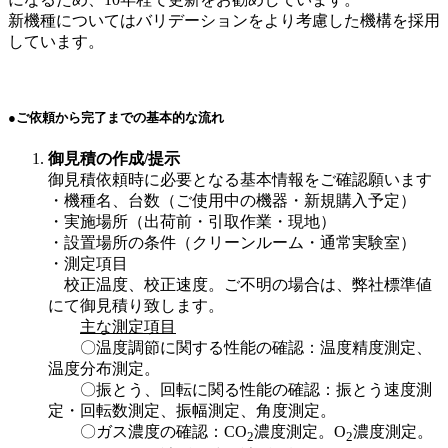
新機種についてはバリデーションをより考慮した機構を採用
しています。
●ご依頼から完了までの基本的な流れ
御見積の作成/提示
御見積依頼時に必要となる基本情報をご確認願います
・機種名、台数（ご使用中の機器・新規購入予定）
・実施場所（出荷前・引取作業・現地）
・設置場所の条件（クリーンルーム・通常実験室）
・測定項目
校正温度、校正速度。ご不明の場合は、弊社標準値
にて御見積り致します。
主な測定項目
〇温度調節に関する性能の確認：温度精度測定、
温度分布測定。
〇振とう、回転に関る性能の確認：振とう速度測
定・回転数測定、振幅測定、角度測定。
〇ガス濃度の確認：CO
濃度測定。O
濃度測定。
2
2