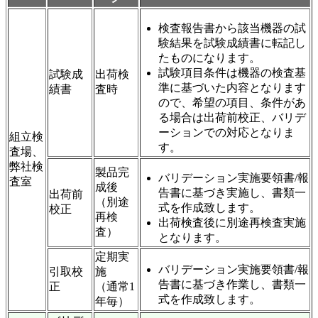
検査報告書から該当機器の試
験結果を試験成績書に転記し
たものになります。
試験項目条件は機器の検査基
試験成
出荷検
準に基づいた内容となります
績書
査時
ので、希望の項目、条件があ
る場合は出荷前校正、バリデ
ーションでの対応となりま
組立検
す。
査場、
弊社検
製品完
バリデーション実施要領書/報
査室
成後
告書に基づき実施し、書類一
出荷前
（別途
式を作成致します。
校正
再検
出荷検査後に別途再検査実施
査）
となります。
定期実
バリデーション実施要領書/報
引取校
施
告書に基づき作業し、書類一
正
（通常1
式を作成致します。
年毎）