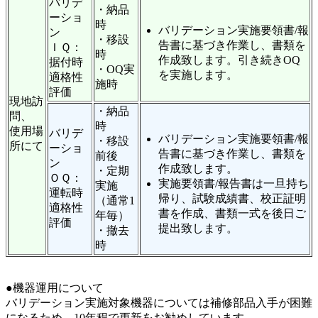
バリデ
・納品
ーショ
時
バリデーション実施要領書/報
ン
・移設
告書に基づき作業し、書類を
ＩＱ：
時
作成致します。引き続きOQ
据付時
・OQ実
を実施します。
適格性
施時
評価
現地訪
・納品
問、
時
使用場
バリデ
バリデーション実施要領書/報
・移設
所にて
ーショ
告書に基づき作業し、書類を
前後
ン
作成致します。
・定期
ＯＱ：
実施要領書/報告書は一旦持ち
実施
運転時
帰り、試験成績書、校正証明
（通常1
適格性
書を作成、書類一式を後日ご
年毎）
評価
提出致します。
・撤去
時
●機器運用について
バリデーション実施対象機器については補修部品入手が困難
になるため、10年程で更新をお勧めしています。