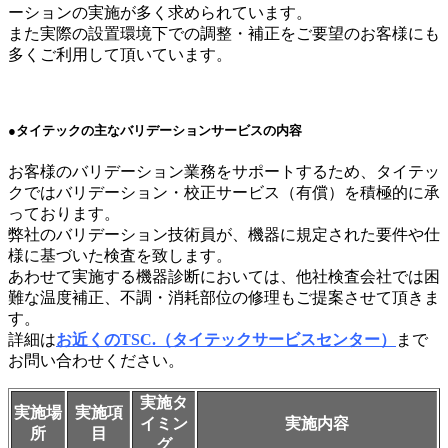
ーションの実施が多く求められています。
また実際の設置環境下での調整・補正をご要望のお客様にも
多くご利用して頂いています。
●タイテックの主なバリデーションサービスの内容
お客様のバリデーション業務をサポートするため、タイテッ
クではバリデーション・校正サービス（有償）を積極的に承
っております。
弊社のバリデーション技術員が、機器に規定された要件や仕
様に基づいた検査を致します。
あわせて実施する機器診断においては、他社検査会社では困
難な温度補正、不調・消耗部位の修理もご提案させて頂きま
す。
詳細は
お近くのTSC.（タイテックサービスセンター）
まで
お問い合わせください。
実施タ
実施場
実施項
イミン
実施内容
所
目
グ