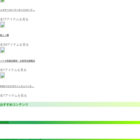
ミキサー/ローテーター/スターラ ...
全17アイテムを見る
振とう機
全34アイテムを見る
バイオ医薬品開発・生産用支援製品
全1アイテムを見る
CO2/マルチガスインキュベータ ...
全7アイテムを見る
おすすめコンテンツ
採用情報