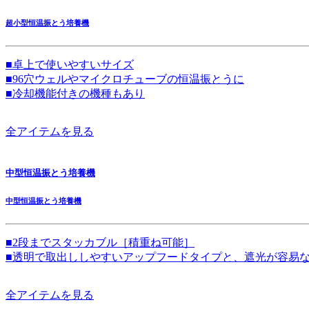
超小型恒温振とう培養機
■卓上で使いやすいサイズ
■96穴ウェルやマイクロチューブの恒温振とうに
■冷却機能付きの機種もあり
全アイテムを見る
中型恒温振とう培養機
中型恒温振とう培養機
■2段までスタッカブル［積重ね可能］
■透明で取出ししやすいアップフードタイプと、遮光が容易
全アイテムを見る