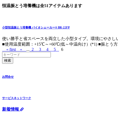
恒温振とう培養機は全51アイテムあります
小型恒温振とう培養機 バイオシェーカー® BR-22FP
使い勝手と省スペースを両立した小型タイプ。環境にやさし
■使用温度範囲：+15℃～+60℃(低～中温向け）(*1) ■振とう
« first
«
...
2
3
4
5
6
検索
お問合せ
サービスネットワーク
新着情報