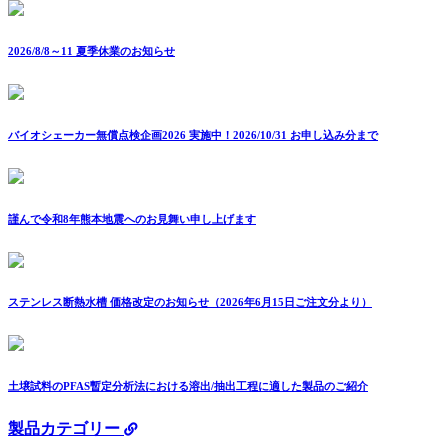
2026/8/8～11 夏季休業のお知らせ
バイオシェーカー無償点検企画2026 実施中！2026/10/31 お申し込み分まで
謹んで令和8年熊本地震へのお見舞い申し上げます
ステンレス断熱水槽 価格改定のお知らせ（2026年6月15日ご注文分より）
土壌試料のPFAS暫定分析法における溶出/抽出工程に適した製品のご紹介
製品カテゴリー