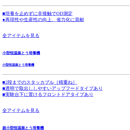
■培養を止めずに非接触でOD測定
●再現性や生産性の向上、省力化に貢献
全アイテムを見る
小型恒温振とう培養機
小型恒温振とう培養機
■2段までのスタッカブル［積重ね］
■透明で取出ししやすいアップフードタイプあり
■実験台下に置けるフロントドアタイプあり
全アイテムを見る
超小型恒温振とう培養機