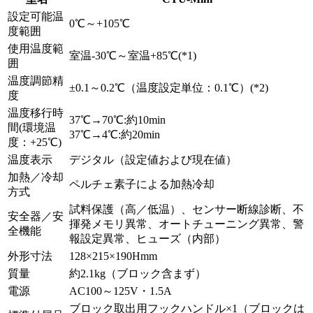
設定可能温
0℃～+105℃
度範囲
使用温度範
室温-30℃～室温+85℃(*1)
囲
温度調節精
±0.1～0.2℃（温度設定単位：0.1℃）(*2)
度
温度移行時
37℃→70℃:約10min
間(環境温
37℃→4℃:約20min
度：+25℃)
温度表示
デジタル（設定値および現在値）
加熱／冷却
ペルチェ素子による加熱冷却
方式
試料保護（高／低温）、センサー断線診断、不
安全器／安
揮発メモリ異常、オートチューニング異常、警
全機能
報設定異常、ヒューズ（内部）
外形寸法
128×215×190Hmm
質量
約2.1kg（ブロック含まず）
電源
AC100～125V・1.5A
ブロック取出用フックハンドル×1（ブロックは