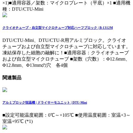
×1)
■適用容器／架数：マイクロプレート（平底）×1 ■適用機
種：DTU/CTU-Mini
クライオチューブ・自立型マイクロチューブ対応ハーフブロック | B-1312M
DTU/CTU-Mini、DTU/CTU-R用アルミブロック。クライオ
チューブおよび自立型マイクロチューブに対応しています。
凍結保存した細胞の融解に！
■適用容器：クライオチューブ
および自立型マイクロチューブ ■架数（穴数）：Φ12.6mm、
Φ12.8mm、Φ13mmの穴 各4個
関連製品
アルミブロック恒温槽 | ドライサーモユニット | DTU-Mini
■設定可能温度範囲：0℃～+105℃ ■使用温度範囲：室温+3～
室温+95℃ (*1)