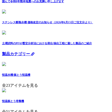
謹んで令和8年熊本地震へのお見舞い申し上げます
ステンレス断熱水槽 価格改定のお知らせ（2026年6月15日ご注文分より）
土壌試料のPFAS暫定分析法における溶出/抽出工程に適した製品のご紹介
製品カテゴリー
恒温水槽/振とう恒温槽
全23アイテムを見る
恒温振とう培養機
全51アイテムを見る