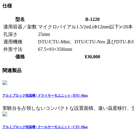
仕様
型名
B-1220
適用容器／架数
マイクロバイアル1.5/2mL(Φ12mm以下)×20本
孔深さ
25mm
適用機種
DTU/CTU-Mini、DTU/CTU-Neo 及びDTU-R/
外形寸法
67.5×93×35Hmm
価格
¥30,000
関連製品
アルミブロック恒温槽 | ドライサーモユニット | DTU-Mini
実験台を占領しないコンパクトな設置面積。速い温度移行、
アルミブロック恒温槽 | クールサーモユニット | CTU-Mini