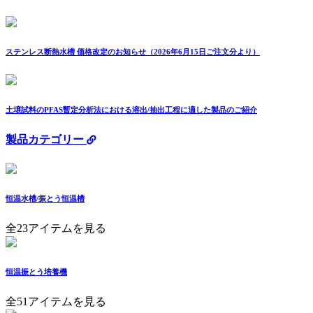
ステンレス断熱水槽 価格改定のお知らせ（2026年6月15日ご注文分より）
土壌試料のPFAS暫定分析法における溶出/抽出工程に適した製品のご紹介
製品カテゴリー
恒温水槽/振とう恒温槽
全23アイテムを見る
恒温振とう培養機
全51アイテムを見る