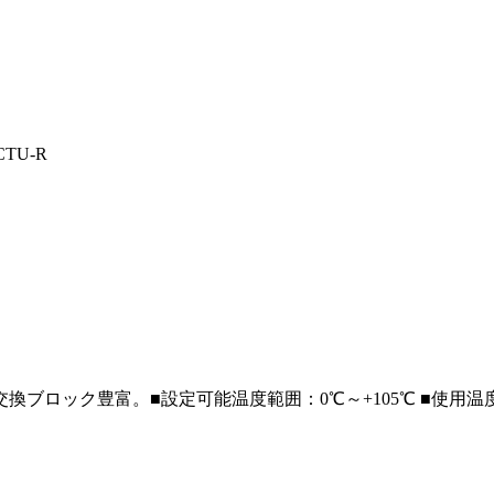
CTU-R
交換ブロック豊富。
■設定可能温度範囲：0℃～+105℃ ■使用温度範