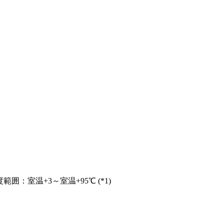
囲：室温+3～室温+95℃ (*1)