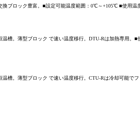
交換ブロック豊富。
■設定可能温度範囲：0℃～+105℃ ■使用温度範
温槽。薄型ブロック で速い温度移行。DTU-Rは加熱専用。
■
温槽。薄型ブロック で速い温度移行。CTU-Rは冷却可能で