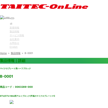
新着情報
製品情報
サービス情報
会社案内
お問合せ
English
Home
>
製品情報
>
B-0001
製品情報｜詳細
マイクロプレート用ハーフブロック
B-0001
商品コード： 0063289-000
DTU/CTU-Mini用アルミブロック(平底のマイクロプレート×1)