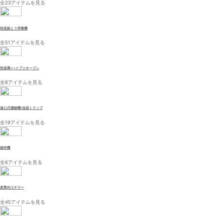
全23アイテムを見る
恒温振とう培養機
全51アイテムを見る
恒温庫/ハイブリオーブン
全8アイテムを見る
遠心式濃縮機/低温トラップ
全19アイテムを見る
破砕機
全6アイテムを見る
産業向けチラー
全45アイテムを見る