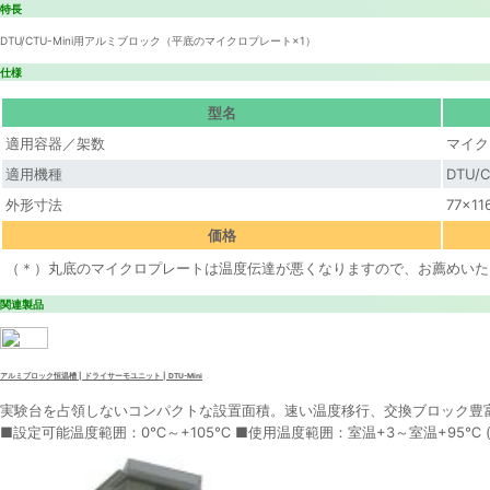
特長
DTU/CTU-Mini用アルミブロック（平底のマイクロプレート×1）
仕様
型名
適用容器／架数
マイク
適用機種
DTU/C
外形寸法
77×1
価格
（＊）丸底のマイクロプレートは温度伝達が悪くなりますので、お薦めいた
関連製品
アルミブロック恒温槽 | ドライサーモユニット | DTU-Mini
実験台を占領しないコンパクトな設置面積。速い温度移行、交換ブロック豊
■設定可能温度範囲：0℃～+105℃ ■使用温度範囲：室温+3～室温+95℃ (*