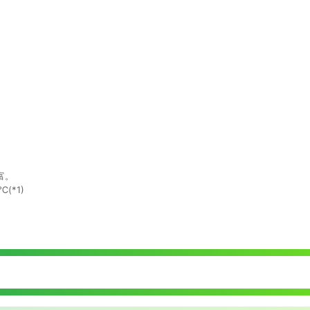
富。
(*1)