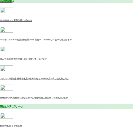
新着情報
2026/8/8～11 夏季休業のお知らせ
バイオシェーカー無償点検企画2026 実施中！2026/10/31 お申し込み分まで
謹んで令和8年熊本地震へのお見舞い申し上げます
ステンレス断熱水槽 価格改定のお知らせ（2026年6月15日ご注文分より）
土壌試料のPFAS暫定分析法における溶出/抽出工程に適した製品のご紹介
製品カテゴリー
恒温水槽/振とう恒温槽