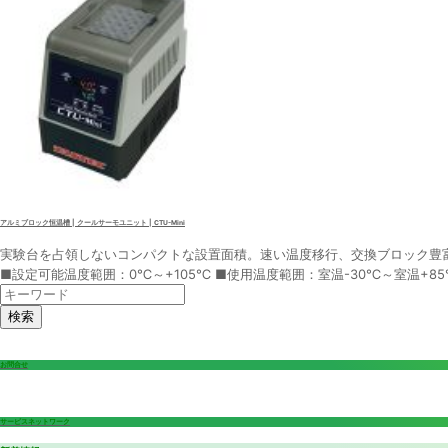
アルミブロック恒温槽 | クールサーモユニット | CTU-Mini
実験台を占領しないコンパクトな設置面積。速い温度移行、交換ブロック豊
■設定可能温度範囲：0℃～+105℃ ■使用温度範囲：室温-30℃～室温+85℃
検索
お問合せ
サービスネットワーク