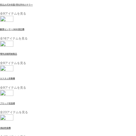
投込み式冷却器/理化学向けチラー
全9アイテムを見る
酸素センサー/BOD測定機
全16アイテムを見る
電気泳動関連製品
全9アイテムを見る
カスタム培養機
全9アイテムを見る
ブロック恒温槽
全23アイテムを見る
凍結乾燥機