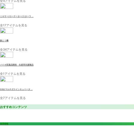
全4アイテムを見る
ミキサー/ローテーター/スターラ ...
全17アイテムを見る
振とう機
全34アイテムを見る
バイオ医薬品開発・生産用支援製品
全1アイテムを見る
CO2/マルチガスインキュベータ ...
全7アイテムを見る
おすすめコンテンツ
採用情報