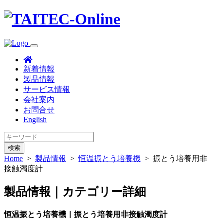
新着情報
製品情報
サービス情報
会社案内
お問合せ
English
検索
Home
>
製品情報
>
恒温振とう培養機
>
振とう培養用非
接触濁度計
製品情報｜カテゴリー詳細
恒温振とう培養機｜振とう培養用非接触濁度計