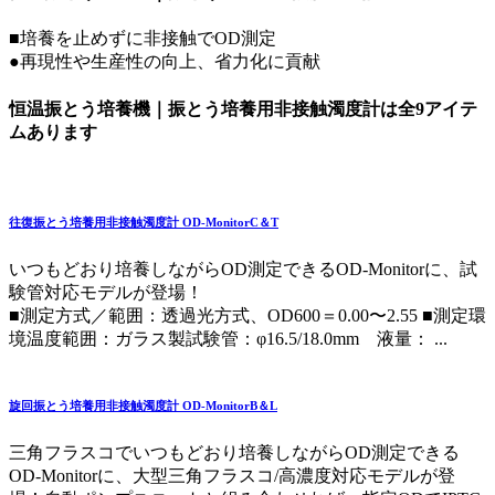
■培養を止めずに非接触でOD測定
●再現性や生産性の向上、省力化に貢献
恒温振とう培養機｜振とう培養用非接触濁度計は全9アイテ
ムあります
往復振とう培養用非接触濁度計 OD-MonitorC＆T
いつもどおり培養しながらOD測定できるOD-Monitorに、試
験管対応モデルが登場！
■測定方式／範囲：透過光方式、OD600＝0.00〜2.55 ■測定環
境温度範囲：ガラス製試験管：φ16.5/18.0mm 液量： ...
旋回振とう培養用非接触濁度計 OD-MonitorB＆L
三角フラスコでいつもどおり培養しながらOD測定できる
OD-Monitorに、大型三角フラスコ/高濃度対応モデルが登