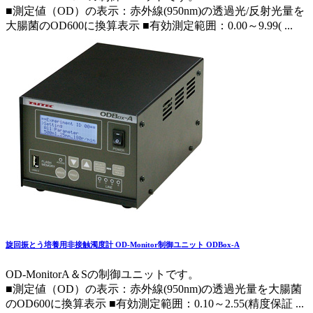
■測定値（OD）の表示：赤外線(950nm)の透過光/反射光量を
大腸菌のOD600に換算表示 ■有効測定範囲：0.00～9.99( ...
旋回振とう培養用非接触濁度計 OD-Monitor制御ユニット ODBox-A
OD-MonitorA＆Sの制御ユニットです。
■測定値（OD）の表示：赤外線(950nm)の透過光量を大腸菌
のOD600に換算表示 ■有効測定範囲：0.10～2.55(精度保証 ...