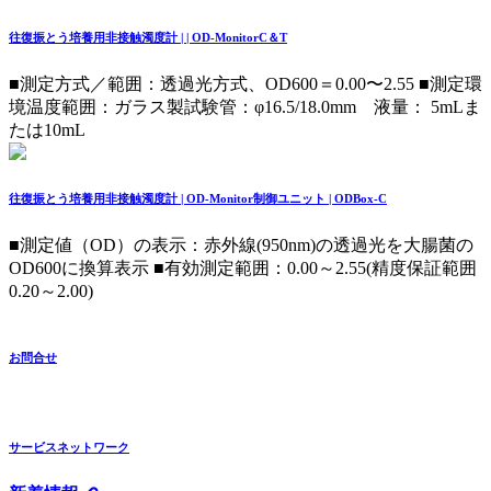
往復振とう培養用非接触濁度計 | | OD-MonitorC＆T
■測定方式／範囲：透過光方式、OD600＝0.00〜2.55 ■測定環
境温度範囲：ガラス製試験管：φ16.5/18.0mm 液量： 5mLま
たは10mL
往復振とう培養用非接触濁度計 | OD-Monitor制御ユニット | ODBox-C
■測定値（OD）の表示：赤外線(950nm)の透過光を大腸菌の
OD600に換算表示 ■有効測定範囲：0.00～2.55(精度保証範囲
0.20～2.00)
お問合せ
サービスネットワーク