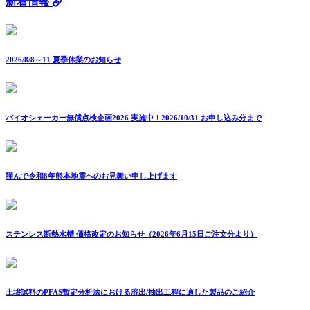
新着情報
2026/8/8～11 夏季休業のお知らせ
バイオシェーカー無償点検企画2026 実施中！2026/10/31 お申し込み分まで
謹んで令和8年熊本地震へのお見舞い申し上げます
ステンレス断熱水槽 価格改定のお知らせ（2026年6月15日ご注文分より）
土壌試料のPFAS暫定分析法における溶出/抽出工程に適した製品のご紹介