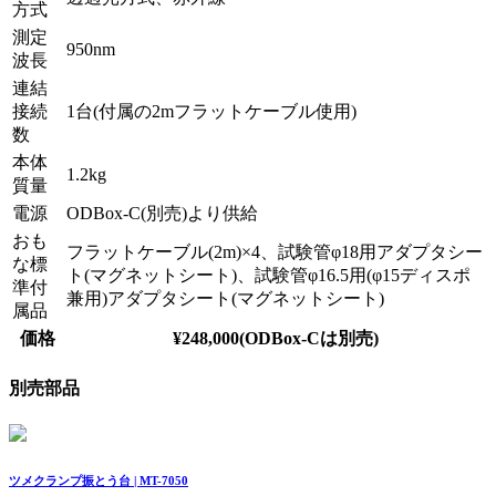
方式
測定
950nm
波長
連結
接続
1台(付属の2mフラットケーブル使用)
数
本体
1.2kg
質量
電源
ODBox-C(別売)より供給
おも
フラットケーブル(2m)×4、試験管φ18用アダプタシー
な標
ト(マグネットシート)、試験管φ16.5用(φ15ディスポ
準付
兼用)アダプタシート(マグネットシート)
属品
価格
¥248,000(ODBox-Cは別売)
別売部品
ツメクランプ振とう台 | MT-7050