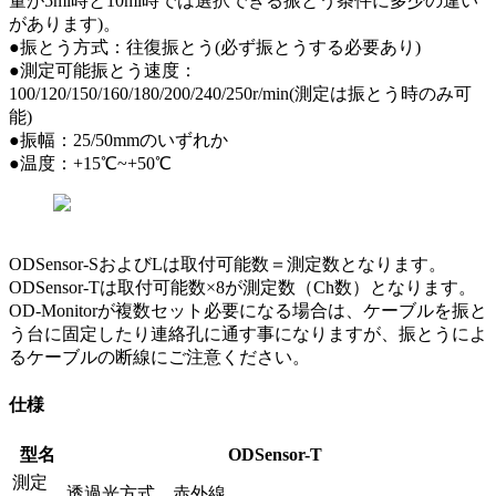
量が5ml時と10ml時では選択できる振とう条件に多少の違い
があります)。
●振とう方式：往復振とう(必ず振とうする必要あり)
●測定可能振とう速度：
100/120/150/160/180/200/240/250r/min(測定は振とう時のみ可
能)
●振幅：25/50mmのいずれか
●温度：+15℃~+50℃
ODSensor-SおよびLは取付可能数＝測定数となります。
ODSensor-Tは取付可能数×8が測定数（Ch数）となります。
OD-Monitorが複数セット必要になる場合は、ケーブルを振と
う台に固定したり連絡孔に通す事になりますが、振とうによ
るケーブルの断線にご注意ください。
仕様
型名
ODSensor-T
測定
透過光方式、赤外線