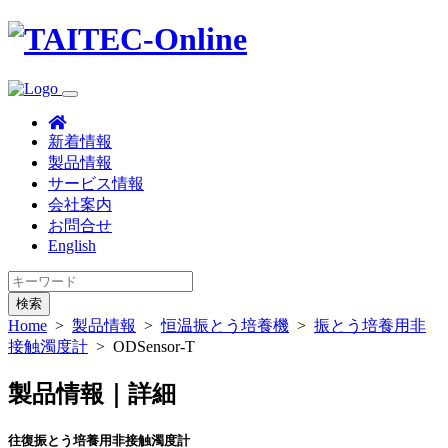
新着情報
製品情報
サービス情報
会社案内
お問合せ
English
検索
Home
>
製品情報
>
恒温振とう培養機
>
振とう培養用非
接触濁度計
>
ODSensor-T
製品情報｜詳細
往復振とう培養用非接触濁度計