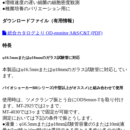
●
増殖速度の遅い細菌の細胞密度観測
●
種菌培養のバリエーション用に
ダウンロードファイル（有用情報）
総合カタログより OD-monitor A&S/C&T (PDF)
特長
φ16.5mmまたはφ18mmのガラス試験管に対応
本製品はφ16.5mmまたはφ18mmのガラス試験管に対応してい
ます。
バイオシェーカーBRシリーズ(中型以上がオススメ)と組み合わせて使用
使用時は、ツメクランプ振とう台にODSensor-Tを取り付け
ます。MT-2925では2ヶまで、
MT-4030では3ヶまで固定が可能です。
測定においては下記の条件で振とうします。
●液量：φ16.5mmまたはφ18mm試験管容量の5または10ml(液