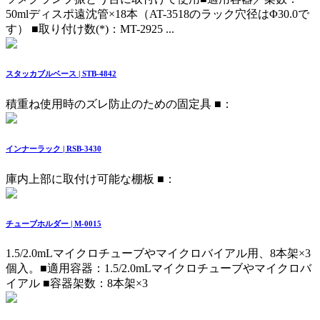
50mlディスポ遠沈管×18本（AT-3518のラック穴径はΦ30.0で
す） ■取り付け数(*)：MT-2925 ...
スタッカブルベース | STB-4842
積重ね使用時のズレ防止のための固定具
■：
インナーラック | RSB-3430
庫内上部に取付け可能な棚板
■：
チューブホルダー | M-0015
1.5/2.0mLマイクロチューブやマイクロバイアル用、8本架×3
個入。
■適用容器：1.5/2.0mLマイクロチューブやマイクロバ
イアル ■容器架数：8本架×3