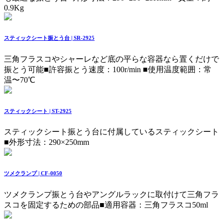
0.9Kg
スティックシート振とう台 | SR-2925
三角フラスコやシャーレなど底の平らな容器なら置くだけで
振とう可能
■許容振とう速度：100r/min ■使用温度範囲：常
温〜70℃
スティックシート | ST-2925
スティックシート振とう台に付属しているスティックシート
■外形寸法：290×250mm
ツメクランプ | CF-0050
ツメクランプ振とう台やアングルラックに取付けて三角フラ
スコを固定するための部品
■適用容器：三角フラスコ50ml