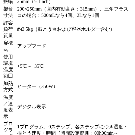
振幅
25mm（≒1inch）
架台
290×250mm（庫内有効高さ：315mm）、三角フラス
寸法
コの場合：500mLなら4個、2Lなら1個
許容
負荷
約3.5kg（振とう台および容器ホルダー含む）
質量
扉様
アップフード
式
使用
環境
+5℃～+35℃
温度
範囲
加熱
ヒーター（350W）
方式
温度
／速
デジタル表示
度表
示
プロ
1プログラム、9ステップ、各ステップにつき温度・
グラ
振とう速度・時間［時間設定範囲：00h00min～