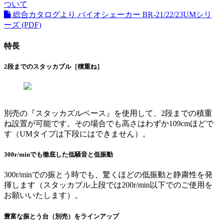
ついて
総合カタログより バイオシェーカー BR-21/22/23UMシリ
ーズ (PDF)
特長
2段までのスタッカブル［積重ね］
別売の『スタッカズルベース』を使用して、2段までの積重
ね設置が可能です。その場合でも高さはわずか109cmほどで
す（UMタイプは下段にはできません）。
300r/minでも徹底した低騒音と低振動
300r/minでの振とう時でも、驚くほどの低振動と静粛性を発
揮します（スタッカブル上段では200r/min以下でのご使用を
お願いいたします）。
豊富な振とう台（別売）をラインアップ