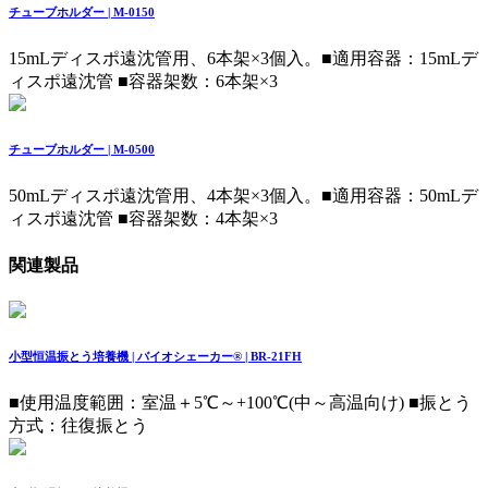
チューブホルダー | M-0150
15mLディスポ遠沈管用、6本架×3個入。
■適用容器：15mLデ
ィスポ遠沈管 ■容器架数：6本架×3
チューブホルダー | M-0500
50mLディスポ遠沈管用、4本架×3個入。
■適用容器：50mLデ
ィスポ遠沈管 ■容器架数：4本架×3
関連製品
小型恒温振とう培養機 | バイオシェーカー® | BR-21FH
■使用温度範囲：室温＋5℃～+100℃(中～高温向け) ■振とう
方式：往復振とう