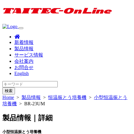
新着情報
製品情報
サービス情報
会社案内
お問合せ
English
検索
Home
>
製品情報
>
恒温振とう培養機
>
小型恒温振とう
培養機
>
BR-23UM
製品情報｜詳細
小型恒温振とう培養機