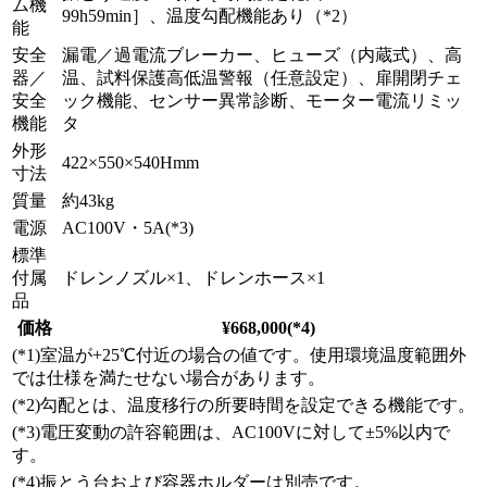
ム機
99h59min］、温度勾配機能あり（*2）
能
安全
漏電／過電流ブレーカー、ヒューズ（内蔵式）、高
器／
温、試料保護高低温警報（任意設定）、扉開閉チェ
安全
ック機能、センサー異常診断、モーター電流リミッ
機能
タ
外形
422×550×540Hmm
寸法
質量
約43kg
電源
AC100V・5A(*3)
標準
付属
ドレンノズル×1、ドレンホース×1
品
価格
¥668,000(*4)
(*1)室温が+25℃付近の場合の値です。使用環境温度範囲外
では仕様を満たせない場合があります。
(*2)勾配とは、温度移行の所要時間を設定できる機能です。
(*3)電圧変動の許容範囲は、AC100Vに対して±5%以内で
す。
(*4)振とう台および容器ホルダーは別売です。