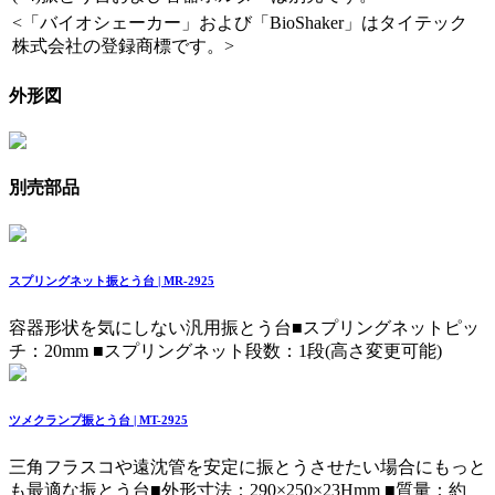
<「バイオシェーカー」および「BioShaker」はタイテック
株式会社の登録商標です。>
外形図
別売部品
スプリングネット振とう台 | MR-2925
容器形状を気にしない汎用振とう台
■スプリングネットピッ
チ：20mm ■スプリングネット段数：1段(高さ変更可能)
ツメクランプ振とう台 | MT-2925
三角フラスコや遠沈管を安定に振とうさせたい場合にもっと
も最適な振とう台
■外形寸法：290×250×23Hmm ■質量：約