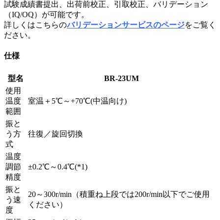
試験成績書提出、出荷前校正、引取校正、バリデーション
（IQ/OQ）が可能です。
詳しくはこちらの
バリデーションサービスのページ
をご覧く
ださい。
仕様
型名
BR-23UM
使用
温度
室温＋5℃～+70℃(中温向け)
範囲
振と
う方
往復／旋回切換
式
温度
調節
±0.2℃～0.4℃(*1)
精度
振と
20～300r/min（積重ね上段では200r/min以下でご使用
う速
ください）
度