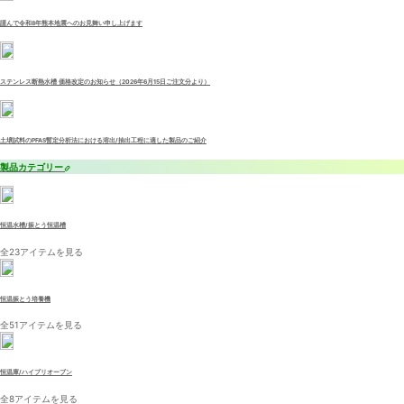
謹んで令和8年熊本地震へのお見舞い申し上げます
ステンレス断熱水槽 価格改定のお知らせ（2026年6月15日ご注文分より）
土壌試料のPFAS暫定分析法における溶出/抽出工程に適した製品のご紹介
製品カテゴリー
恒温水槽/振とう恒温槽
全23アイテムを見る
恒温振とう培養機
全51アイテムを見る
恒温庫/ハイブリオーブン
全8アイテムを見る