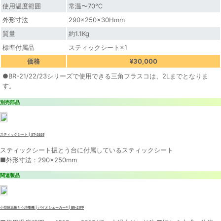
使用温度範囲
常温〜70℃
外形寸法
290×250×30Hmm
質量
約1.1Kg
標準付属品
スティックシート×1
価格
¥30,000
●BR-21/22/23シリーズで使用できる三角フラスコは、2Lまでとなりま
す。
別売部品
スティックシート | ST-2925
スティックシート振とう台に付属しているスティックシート
■外形寸法：290×250mm
関連製品
小型恒温振とう培養機 | バイオシェーカー® | BR-21FP