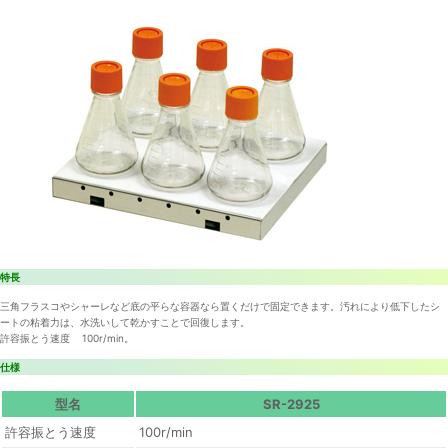
特長
三角フラスコやシャーレなど底の平らな容器なら置くだけで固定できます。汚れにより低下したシ
ートの粘着力は、水洗いして乾かすことで回復します。
許容振とう速度 100r/min。
仕様
型名
SR-2925
許容振とう速度
100r/min