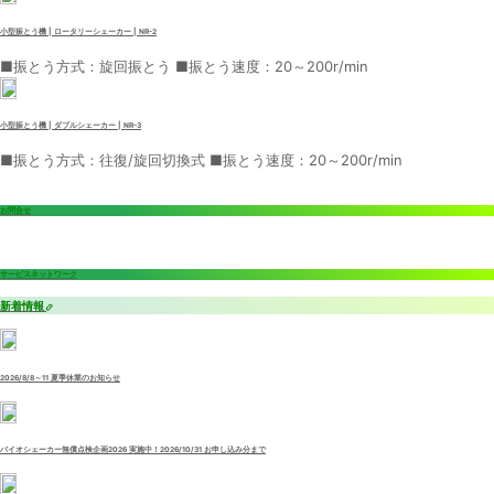
小型振とう機 | ロータリーシェーカー | NR-2
■振とう方式：旋回振とう ■振とう速度：20～200r/min
小型振とう機 | ダブルシェーカー | NR-3
■振とう方式：往復/旋回切換式 ■振とう速度：20～200r/min
お問合せ
サービスネットワーク
新着情報
2026/8/8～11 夏季休業のお知らせ
バイオシェーカー無償点検企画2026 実施中！2026/10/31 お申し込み分まで