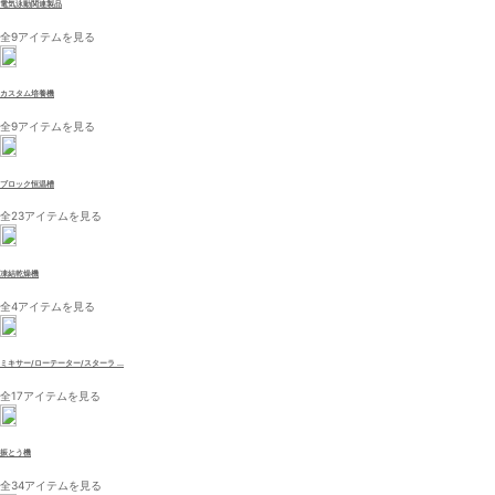
電気泳動関連製品
全9アイテムを見る
カスタム培養機
全9アイテムを見る
ブロック恒温槽
全23アイテムを見る
凍結乾燥機
全4アイテムを見る
ミキサー/ローテーター/スターラ ...
全17アイテムを見る
振とう機
全34アイテムを見る