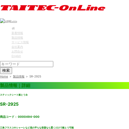
新着情報
製品情報
サービス情報
会社案内
お問合せ
English
検索
Home
>
製品情報
>
SR-2925
製品情報｜詳細
スティックシート振とう台
SR-2925
商品コード： 0000494-000
三角フラスコやシャーレなど底の平らな容器なら置くだけで振とう可能