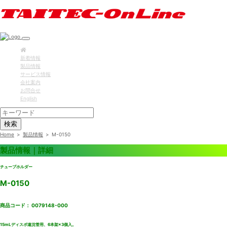
新着情報
製品情報
サービス情報
会社案内
お問合せ
English
検索
Home
>
製品情報
>
M-0150
製品情報｜詳細
チューブホルダー
M-0150
商品コード： 0079148-000
15mLディスポ遠沈管用、6本架×3個入。