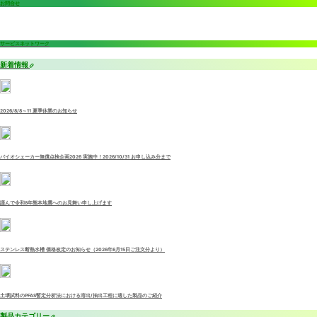
お問合せ
サービスネットワーク
新着情報
2026/8/8～11 夏季休業のお知らせ
バイオシェーカー無償点検企画2026 実施中！2026/10/31 お申し込み分まで
謹んで令和8年熊本地震へのお見舞い申し上げます
ステンレス断熱水槽 価格改定のお知らせ（2026年6月15日ご注文分より）
土壌試料のPFAS暫定分析法における溶出/抽出工程に適した製品のご紹介
製品カテゴリー