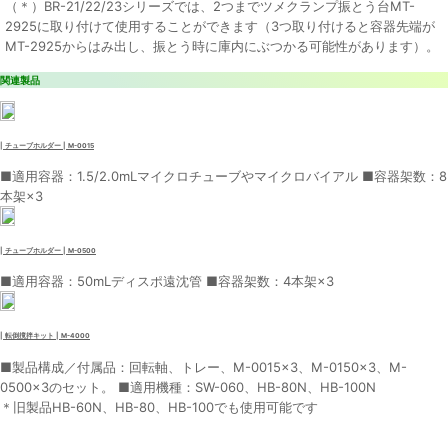
（＊）BR-21/22/23シリーズでは、2つまでツメクランプ振とう台MT-
2925に取り付けて使用することができます（3つ取り付けると容器先端が
MT-2925からはみ出し、振とう時に庫内にぶつかる可能性があります）。
関連製品
| チューブホルダー | M-0015
■適用容器：1.5/2.0mLマイクロチューブやマイクロバイアル ■容器架数：8
本架×3
| チューブホルダー | M-0500
■適用容器：50mLディスポ遠沈管 ■容器架数：4本架×3
| 転倒撹拌キット | M-4000
■製品構成／付属品：回転軸、トレー、M-0015×3、M-0150×3、M-
0500×3のセット。 ■適用機種：SW-060、HB-80N、HB-100N
＊旧製品HB-60N、HB-80、HB-100でも使用可能です