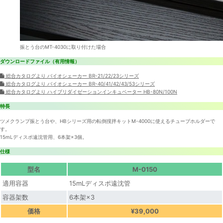
振とう台のMT-4030に取り付けた場合
ダウンロードファイル（有用情報）
総合カタログより バイオシェーカー BR-21/22/23シリーズ
総合カタログより バイオシェーカー BR-40/41/42/43/53シリーズ
総合カタログより ハイブリダイゼーションインキュベーター HB-80N/100N
特長
ツメクランプ振とう台や、HBシリーズ用の転倒撹拌キットM-4000に使えるチューブホルダーで
す。
15mLディスポ遠沈管用、6本架×3個。
仕様
型名
M-0150
適用容器
15mLディスポ遠沈管
容器架数
6本架×3
価格
¥39,000