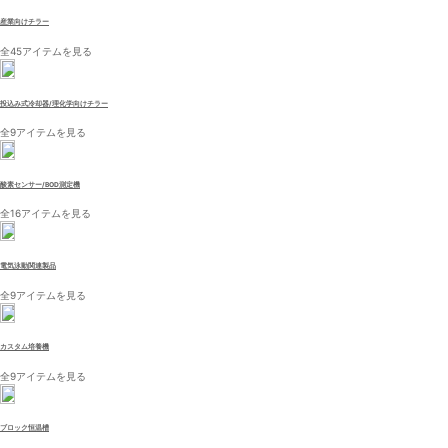
産業向けチラー
全45アイテムを見る
投込み式冷却器/理化学向けチラー
全9アイテムを見る
酸素センサー/BOD測定機
全16アイテムを見る
電気泳動関連製品
全9アイテムを見る
カスタム培養機
全9アイテムを見る
ブロック恒温槽