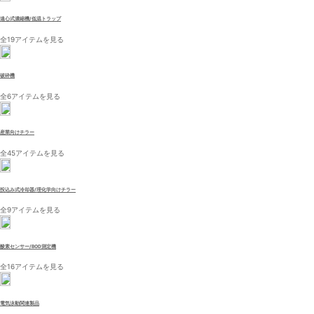
遠心式濃縮機/低温トラップ
全19アイテムを見る
破砕機
全6アイテムを見る
産業向けチラー
全45アイテムを見る
投込み式冷却器/理化学向けチラー
全9アイテムを見る
酸素センサー/BOD測定機
全16アイテムを見る
電気泳動関連製品