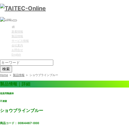
新着情報
製品情報
サービス情報
会社案内
お問合せ
English
検索
Home
>
製品情報
>
ショウブラインブルー
製品情報｜詳細
低温用熱媒体
不凍液
ショウブラインブルー
商品コード： 0064467-000