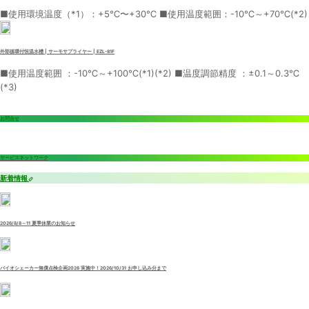
■使用環境温度（*1）：+5℃〜+30℃ ■使用温度範囲：-10℃～+70℃(*2)
外部循環付恒温水槽 | サーモサプライヤー | EZL-81F
■使用温度範囲 ：-10℃～+100℃(*1)(*2) ■温度調節精度 ：±0.1～0.3℃
(*3)
お問合せ
サービスネットワーク
新着情報
2026/8/8～11 夏季休業のお知らせ
バイオシェーカー無償点検企画2026 実施中！2026/10/31 お申し込み分まで