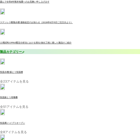
謹んで令和8年熊本地震へのお見舞い申し上げます
ステンレス断熱水槽 価格改定のお知らせ（2026年6月15日ご注文分より）
土壌試料のPFAS暫定分析法における溶出/抽出工程に適した製品のご紹介
製品カテゴリー
恒温水槽/振とう恒温槽
全23アイテムを見る
恒温振とう培養機
全51アイテムを見る
恒温庫/ハイブリオーブン
全8アイテムを見る