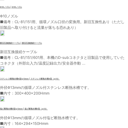
Φ10ノズル | Φ10ノズル
Φ10ノズル
■備考：CL-81/151用、循環ノズル口径の変換用。新旧互換性あり（ただし
旧製品へ取り付けると流量が落ちる恐れあり）
新旧互換接続ケーブル | 新旧互換接続ケーブル
新旧互換接続ケーブル
■備考：CL-81/151/601用、本機のD-subコネクタと旧製品で使用していた
コネクタ（外部出入力/温度記録出力/安全器作動 ...
ステンレス断熱水槽A型φ13mm | ステンレス断熱水槽A型（φ13）
外径Φ13mmの循環ノズル付ステンレス断熱水槽です。
■内寸：300×400×200Hmm
塩ビ断熱水槽D型φ13mm | 塩ビ断熱水槽D型（φ13）
外径Φ13mmの循環ノズル付塩ビ断熱水槽です。
■内寸：164×294×150Hmm