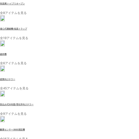
恒温庫/ハイブリオーブン
全8アイテムを見る
遠心式濃縮機/低温トラップ
全19アイテムを見る
破砕機
全6アイテムを見る
産業向けチラー
全45アイテムを見る
投込み式冷却器/理化学向けチラー
全9アイテムを見る
酸素センサー/BOD測定機
全16アイテムを見る