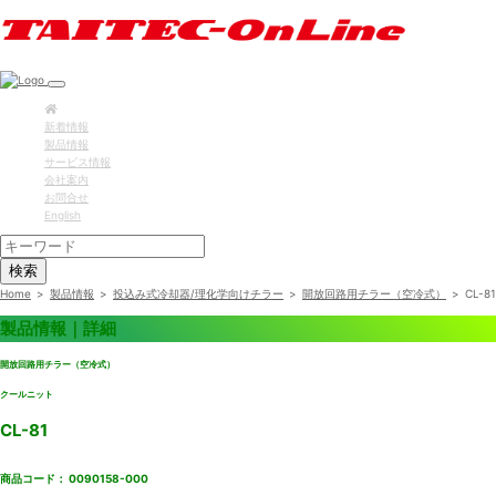
新着情報
製品情報
サービス情報
会社案内
お問合せ
English
検索
Home
>
製品情報
>
投込み式冷却器/理化学向けチラー
>
開放回路用チラー（空冷式）
>
CL-81
製品情報｜詳細
開放回路用チラー（空冷式）
クールニット
CL-81
商品コード： 0090158-000