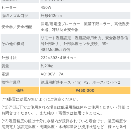
ヒーター
450W
循環ノズル口径
外形Φ13mm
漏電/過電流ブレーカー、流量下限エラー、高低温安
安全器／安全機能
全器、凍結防止安全器
リモート温度設定、温度記録用出力、安全器動作信
その他の機能
号外部出力、外部温度センサ接続、RS-
485ModBus通信
外形寸法
232x393x415Hｍｍ
質量
約23kg
電源
AC100V・7A
標準付属品
循環用断熱ホース（1m）×2、ホースバンド×2
価格
¥450,000
(*1)装置に結露が無いようにご注意ください。
(*2)7℃以下でご使用される場合は低温用熱媒体をご使用ください（詳細は
お問合せください）。また純水・蒸留水は使用できません。
(*3)温度精度の値は十分に水槽内が撹拌されている場合です。温度精度や
消費電力は設定温度・周囲温度・水槽容量及び攪拌状態など、様々な条件