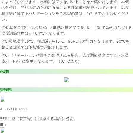
によってかわります。水槽にはフタを用いることを推奨いたします。本機
の仕様は、当社の定めた測定方法による性能値が記載されています。温度
精度等に関するバリデーションをご希望の際は、当社までお問合せくださ
い。
(*4)環境温度25℃／清水5L／断熱水槽／フタを用い、25.0℃設定における
温度調節精度は～±0.1℃となります。
(*5)環境温度25℃、循環液が+10℃、50Hz時の能力となります。30℃を
越える環境では冷却能力が低下します。
(*6)バリデーション作業をご希望される場合、温度調節精度に準じた水温
表示（PV）に変更となります。（0.1℃単位）
外形図
別売部品
ポートタンク | ポートタンク
密閉回路（装置等）に循環する場合に必要。
■：