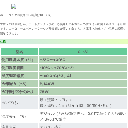
ポートタンクの使用例（写真はCL-80R）
水槽への循環のほか、ポートタンク（別売）を使用して装置等への循環（＝密閉回路循環）も可能
です。ロータリーエバポレーターなど配管抵抗が高い対象でも、内蔵呼び水ポンプで容易に循環を
開始できます。
仕様
型名
CL-81
使用環境温度（*1）
+5℃〜+30℃
使用温度範囲
-10℃～+70℃(*2)
温度調節精度
〜±0.3℃(*3、4)
冷却能力（*5）
約140W
冷凍機(空冷式)出力
75W
最大流量：～7L/min
ポンプ能力
最大揚程：4m（3L/min時、50/60Hz共に）
デジタル（PV/SV独立表示。0.01℃単位でのPV表示
温度表示（*6）
／ SV0.1℃単位）
流量表示
デジタル表示