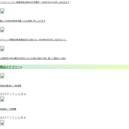
バイオシェーカー無償点検企画2026 実施中！2026/10/31 お申し込み分まで
謹んで令和8年熊本地震へのお見舞い申し上げます
ステンレス断熱水槽 価格改定のお知らせ（2026年6月15日ご注文分より）
土壌試料のPFAS暫定分析法における溶出/抽出工程に適した製品のご紹介
製品カテゴリー
恒温水槽/振とう恒温槽
全23アイテムを見る
恒温振とう培養機
全51アイテムを見る