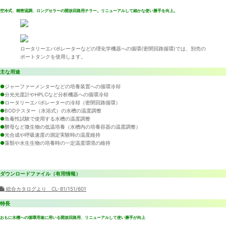
空冷式、精密温調、ロングセラーの開放回路用チラー。リニューアルして細かな使い勝手を向上。
ロータリーエバポレーターなどの理化学機器への循環(密閉回路循環)では、別売の
ポートタンクを使用します。
主な用途
●
ジャーファーメンターなどの培養装置への循環冷却
●
分光光度計やHPLCなど分析機器への循環冷却
●
ロータリーエバポレーターの冷却（密閉回路循環）
●
BODテスター（水浴式）の水槽の温度調整
●
魚毒性試験で使用する水槽の温度調整
●
酵母など微生物の低温培養（水槽内の培養容器の温度調整）
●
光合成や呼吸速度の測定実験時の温度維持
●
藻類や水生生物の培養時の一定温度環境の維持
ダウンロードファイル（有用情報）
総合カタログより CL-81/151/601
特長
おもに水槽への循環用途に用いる開放回路用、リニューアルして使い勝手が向上