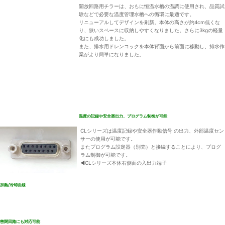
開放回路用チラーは、おもに恒温水槽の温調に使用され、品質試
験などで必要な温度管理水槽への循環に最適です。
リニューアルしてデザインを刷新。本体の高さが約4cm低くな
り、狭いスペースに収納しやすくなりました。さらに3kgの軽量
化にも成功しました。
また、排水用ドレンコックを本体背面から前面に移動し、排水作
業がより簡単になりました。
温度の記録や安全器出力、プログラム制御が可能
CLシリーズは温度記録や安全器作動信号 の出力、外部温度セン
サーの使用が可能です。
またプログラム設定器（別売）と接続することにより、プログ
ラム制御が可能です。
◀︎CLシリーズ本体右側面の入出力端子
加熱/冷却曲線
密閉回路にも対応可能