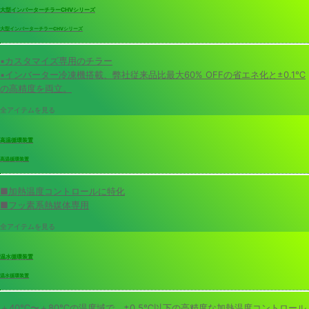
大型インバーターチラーCHVシリーズ
大型インバーターチラーCHVシリーズ
▪️カスタマイズ専用のチラー
▪️インバーター冷凍機搭載、弊社従来品比最大60% OFFの省エネ化と±0.1℃
の高精度を両立。
全アイテムを見る
高温循環装置
高温循環装置
■加熱温度コントロールに特化
■フッ素系熱媒体専用
全アイテムを見る
温水循環装置
温水循環装置
＋40℃〜＋80℃の温度域で、±0.5℃以下の高精度な加熱温度コントロール