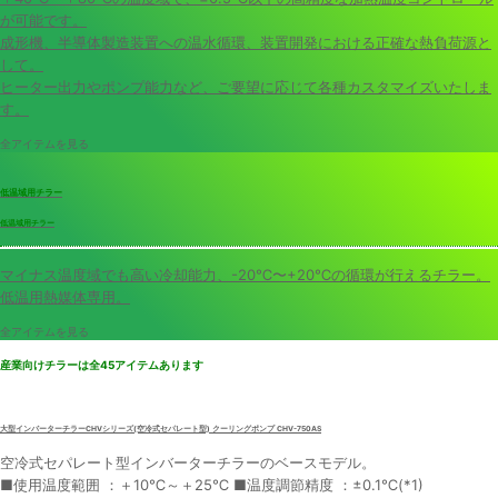
が可能です。
成形機、半導体製造装置への温水循環、装置開発における正確な熱負荷源と
して。
ヒーター出力やポンプ能力など、ご要望に応じて各種カスタマイズいたしま
す。
全アイテムを見る
低温域用チラー
低温域用チラー
マイナス温度域でも高い冷却能力、-20℃〜+20℃の循環が行えるチラー。
低温用熱媒体専用。
全アイテムを見る
産業向けチラーは全45アイテムあります
大型インバーターチラーCHVシリーズ(空冷式セパレート型) クーリングポンプ CHV-750AS
空冷式セパレート型インバーターチラーのベースモデル。
■使用温度範囲 ：＋10℃～＋25℃ ■温度調節精度 ：±0.1℃(*1)