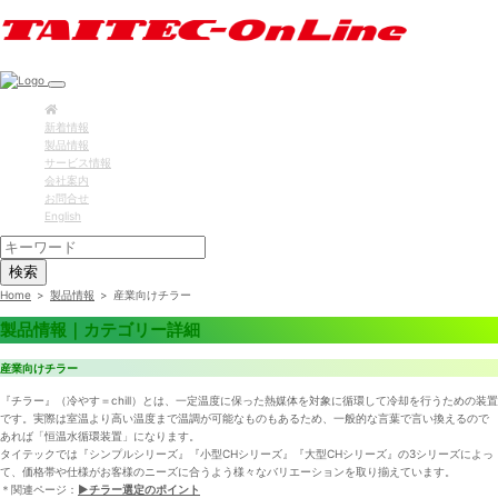
新着情報
製品情報
サービス情報
会社案内
お問合せ
English
検索
Home
>
製品情報
>
産業向けチラー
製品情報｜カテゴリー詳細
産業向けチラー
『チラー』（冷やす＝chill）とは、一定温度に保った熱媒体を対象に循環して冷却を行うための装置
です。実際は室温より高い温度まで温調が可能なものもあるため、一般的な言葉で言い換えるので
あれば「恒温水循環装置」になります。
タイテックでは『シンプルシリーズ』『小型CHシリーズ』『大型CHシリーズ』の3シリーズによっ
て、価格帯や仕様がお客様のニーズに合うよう様々なバリエーションを取り揃えています。
＊関連ページ：
▶チラー選定のポイント