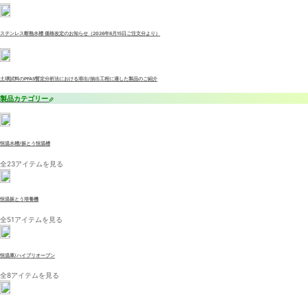
ステンレス断熱水槽 価格改定のお知らせ（2026年6月15日ご注文分より）
土壌試料のPFAS暫定分析法における溶出/抽出工程に適した製品のご紹介
製品カテゴリー
恒温水槽/振とう恒温槽
全23アイテムを見る
恒温振とう培養機
全51アイテムを見る
恒温庫/ハイブリオーブン
全8アイテムを見る