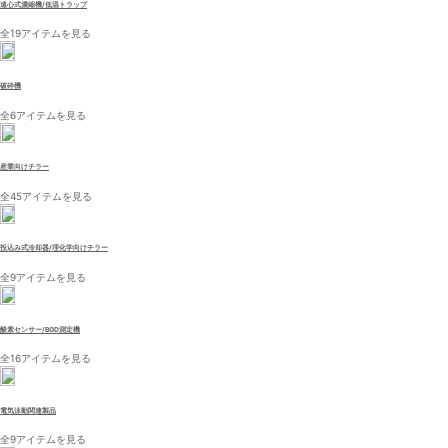
遠心式濃縮機/低温トラップ
全19アイテムを見る
破砕機
全6アイテムを見る
産業向けチラー
全45アイテムを見る
投込み式冷却器/理化学向けチラー
全9アイテムを見る
酸素センサー/BOD測定機
全16アイテムを見る
電気泳動関連製品
全9アイテムを見る