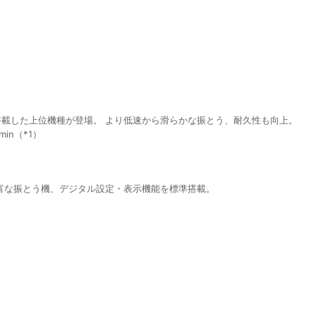
e"を搭載した上位機種が登場。 より低速から滑らかな振とう、耐久性も向上。
in（*1）
豊富な振とう機、デジタル設定・表示機能を標準搭載。