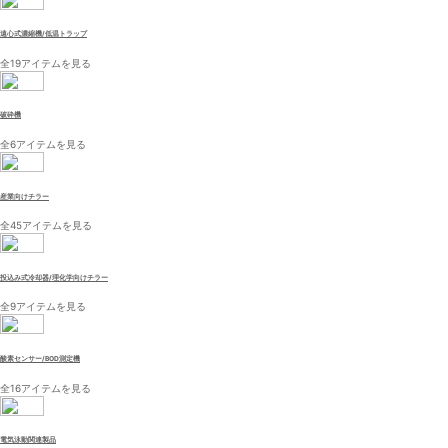
遠心式濃縮機/低温トラップ
全19アイテムを見る
破砕機
全6アイテムを見る
産業向けチラー
全45アイテムを見る
投込み式冷却器/理化学向けチラー
全9アイテムを見る
酸素センサー/BOD測定機
全16アイテムを見る
電気泳動関連製品