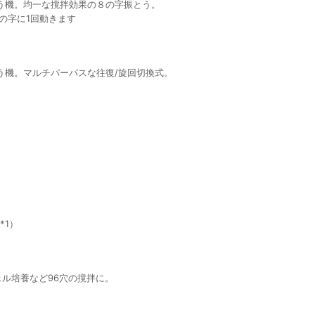
う機。均一な撹拌効果の８の字振とう。
で8の字に1回動きます
う機。マルチパーパスな往復/旋回切換式。
。
*1）
ェル培養など96穴の撹拌に。