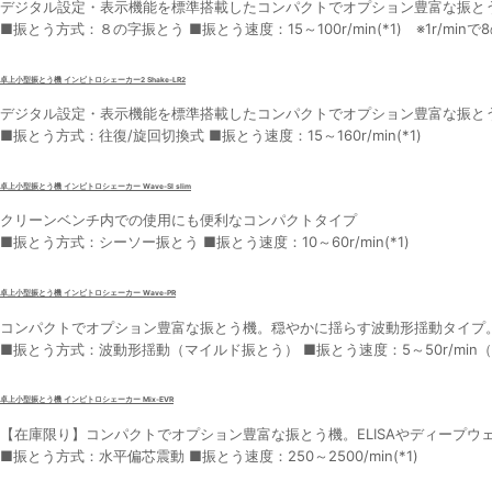
デジタル設定・表示機能を標準搭載したコンパクトでオプション豊富な振と
■振とう方式：８の字振とう ■振とう速度：15～100r/min(*1) ※1r/min
卓上小型振とう機 インビトロシェーカー2 Shake-LR2
デジタル設定・表示機能を標準搭載したコンパクトでオプション豊富な振と
■振とう方式：往復/旋回切換式 ■振とう速度：15～160r/min(*1)
卓上小型振とう機 インビトロシェーカー Wave-SI slim
クリーンベンチ内での使用にも便利なコンパクトタイプ
■振とう方式：シーソー振とう ■振とう速度：10～60r/min(*1)
卓上小型振とう機 インビトロシェーカー Wave-PR
コンパクトでオプション豊富な振とう機。穏やかに揺らす波動形揺動タイプ
■振とう方式：波動形揺動（マイルド振とう） ■振とう速度：5～50r/min（
卓上小型振とう機 インビトロシェーカー Mix-EVR
【在庫限り】コンパクトでオプション豊富な振とう機。ELISAやディープウ
■振とう方式：水平偏芯震動 ■振とう速度：250～2500/min(*1)