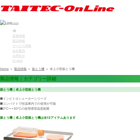
新着情報
製品情報
サービス情報
会社案内
お問合せ
English
Home
>
製品情報
>
振とう機
>
卓上小型振とう機
製品情報｜カテゴリー詳細
振とう機｜卓上小型振とう機
■インビトロシェーカーシリーズ
■コンパクトで恒温庫内での使用が可能
■0℃〜+50℃の使用環境温度範囲
振とう機｜卓上小型振とう機は全13アイテムあります