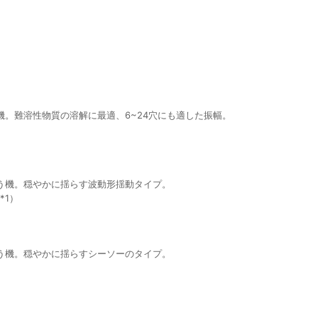
。難溶性物質の溶解に最適、6~24穴にも適した振幅。
う機。穏やかに揺らす波動形揺動タイプ。
*1）
う機。穏やかに揺らすシーソーのタイプ。