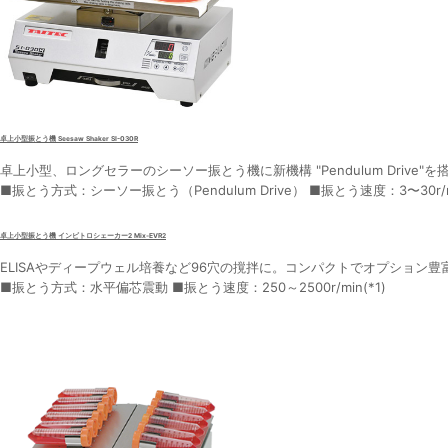
卓上小型振とう機 Seesaw Shaker SI-030R
卓上小型、ロングセラーのシーソー振とう機に新機構 "Pendulum Driv
■振とう方式：シーソー振とう（Pendulum Drive） ■振とう速度：3〜30r/m
卓上小型振とう機 インビトロシェーカー2 Mix-EVR2
ELISAやディープウェル培養など96穴の撹拌に。コンパクトでオプション
■振とう方式：水平偏芯震動 ■振とう速度：250～2500r/min(*1)