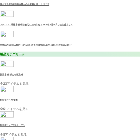
謹んで令和8年熊本地震へのお見舞い申し上げます
ステンレス断熱水槽 価格改定のお知らせ（2026年6月15日ご注文分より）
土壌試料のPFAS暫定分析法における溶出/抽出工程に適した製品のご紹介
製品カテゴリー
恒温水槽/振とう恒温槽
全23アイテムを見る
恒温振とう培養機
全51アイテムを見る
恒温庫/ハイブリオーブン
全8アイテムを見る