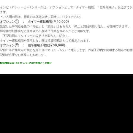
インビトロシェーカー2シリーズは、オプションとして「タイマー機能」「信号用端子」を追加でき
ます。
＊ご入用の際は、新規の本体購入時に同時にご注文ください。
オプション① ： タイマー運転機能 (￥40,000)
設定した時間経過後の「停止」と「開始」はもちろん「停止と開始の繰り返し」が使用できます。
帰宅後や別作業など使用者の不在時に作業を進めることが可能です。
（下記動画にてタイマーの設定法と動作をご紹介）。
タイマー運転機能を使用しない間は積算時間計として表示されます。
オプション② ： 信号用端子増設(￥30,000)
記録計等に接続が可能となり伝送出力（１～５V）に対応します。作業工程内で使用する機器の動作
記録が必要なお客様にお勧めです。
姉妹機Shake-XR タッパーの8の字振とうの様子