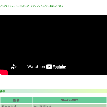
インビトロシェーカー２シリーズ オプション「タイマー機能」のご紹介
仕様
型名
Shake-XR2
振とう方式
８の字振とう