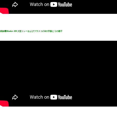
姉妹機Shake-XR 大型トレーおよびフラスコの8の字振とうの様子