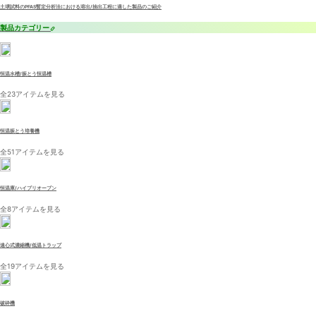
土壌試料のPFAS暫定分析法における溶出/抽出工程に適した製品のご紹介
製品カテゴリー
恒温水槽/振とう恒温槽
全23アイテムを見る
恒温振とう培養機
全51アイテムを見る
恒温庫/ハイブリオーブン
全8アイテムを見る
遠心式濃縮機/低温トラップ
全19アイテムを見る
破砕機