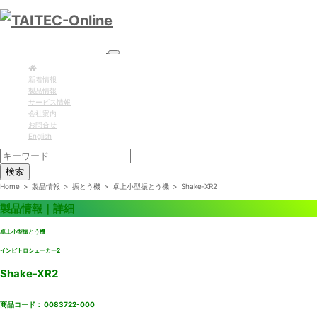
新着情報
製品情報
サービス情報
会社案内
お問合せ
English
検索
Home
>
製品情報
>
振とう機
>
卓上小型振とう機
>
Shake-XR2
製品情報｜詳細
卓上小型振とう機
インビトロシェーカー2
Shake-XR2
商品コード： 0083722-000