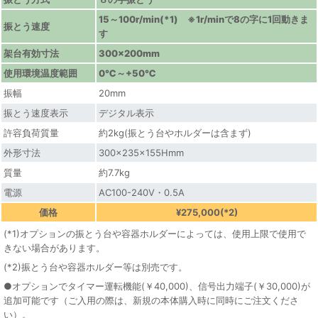
15～100r/min(*1) ※1r/minで8の字に1回動きま
振とう速度
す
架台有効寸法
300×200mm
使用環境温度範囲
0℃～+50℃
振幅
20mm
振とう速度表示
デジタル表示
許容負荷質量
約2kg(振とう台やホルダーは含まず)
外形寸法
300×235×155Hmm
質量
約7.7kg
電源
AC100-240V・0.5A
価格
¥275,000(*2)
(*1)オプションの振とう台や容器ホルダーによっては、使用上限で使用で
きない場合があります。
(*2)振とう台や容器ホルダー等は別売です。
●オプションでタイマー運転機能(￥40,000)、信号出力端子(￥30,000)が
追加可能です（ご入用の際は、新規の本体購入時に同時にご注文くださ
い）。