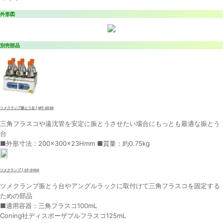
外形図
別売部品
ツメクランプ振とう台 | MT-2030
三角フラスコや遠沈管を安定に振とうさせたい場合にもっとも最適な振とう
台
■外形寸法：200×300×23Hmm ■質量：約0.75kg
ツメクランプ | CF-0100
ツメクランプ振とう台やアングルラックに取付けて三角フラスコを固定する
ための部品
■適用容器：三角フラスコ100mL
Coning社ディスポーザブルフラスコ125mL