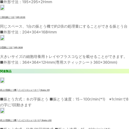
■外形寸法：195×295×2Hmm
二段化振とう台 | WR-2030
同じスペース、1台の振とう機で約2倍の処理量にすることができる振とう台
■外形寸法：204×304×168Hmm
大型振とう台 | WR-3636
大きいサイズの細胞培養用トレイやフラスコなどを載せることができます。
■外形寸法：364×364×12Hmm(専用スティックシート360×360mm)
関連製品
卓上小型振とう機 | インビトロシェーカー | Shake-XR
■振とう方式：８の字振とう ■振とう速度：15～100r/min(*1) ※1r/minで8
の字に1回動きます
卓上小型振とう機 | インビトロシェーカー2 | Shake-LR2