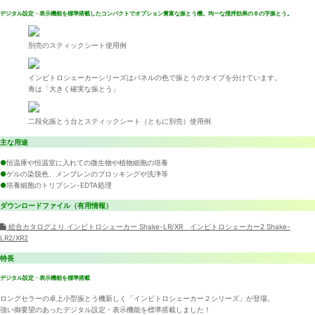
デジタル設定・表示機能を標準搭載したコンパクトでオプション豊富な振とう機。均一な撹拌効果の８の字振とう。
別売のスティックシート使用例
インビトロシェーカーシリーズはパネルの色で振とうのタイプを分けています。
青は「大きく確実な振とう」
二段化振とう台とスティックシート（ともに別売）使用例
主な用途
●
恒温庫や恒温室に入れての微生物や植物細胞の培養
●
ゲルの染脱色、メンブレンのブロッキングや洗浄等
●
培養細胞のトリプシン-EDTA処理
ダウンロードファイル（有用情報）
総合カタログより インビトロシェーカー Shake-LR/XR インビトロシェーカー2 Shake-
LR2/XR2
特長
デジタル設定・表示機能を標準搭載
ロングセラーの卓上小型振とう機新しく「インビトロシェーカー２シリーズ」が登場。
強い御要望のあったデジタル設定・表示機能を標準搭載しました！