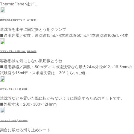
ThermoFisher社デ ...
遠沈管用水平固定クランプ | AT-0004
遠沈管を水平に固定振とう用クランプ
■適用容器／架数：遠沈管15mL×4本遠沈管50mL×4本遠沈管100mL×4本
スプリングネット振とう台 | MR-2030
容器形状を気にしない汎用振とう台
■適用容器／架数：50mlディスポ遠沈管なら最大24本外径Φ12～16.5mmの
試験官や15mlディスポ遠沈管は、30°くらいに傾 ...
スプリングネット | SP-2030
遠沈管などを置いた際に転がらないように固定するためのネットです。
■外形寸法：200×300×12Hmm
スティックシート | ST-2030
架台に載せる滑り止めシート