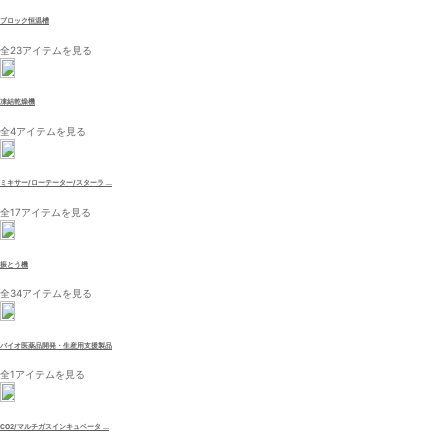
ブロック恒温槽
全23アイテムを見る
凍結乾燥機
全4アイテムを見る
ミキサー/ローテーター/スターラ ...
全17アイテムを見る
振とう機
全34アイテムを見る
バイオ医薬品開発・生産用支援製品
全1アイテムを見る
CO2/マルチガスインキュベータ ...