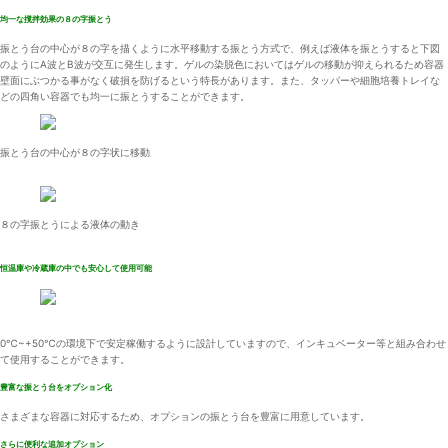
均一な撹拌効果の８の字振とう
振とう台の中心が８の字を描くように水平移動する振とう方式で、例えば液体を振とうすると下図
のようにA波とB波が交互に発生します。ゲルの染脱色においてはゲルの移動が抑えられるため容器
壁面にぶつかる事がなく破損を防げるという特長があります。また、タッパーや細胞培養トレイな
どの四角い容器でも均一に振とうすることができます。
振とう台の中心が８の字状に移動
８の字振とうによる液体の動き
恒温庫や冷蔵庫の中でも安心して使用可能
0℃~+50℃の環境下で安定稼働するように設計していますので、インキュベーター等と組み合わせ
て使用することができます。
豊富な振とう台をオプション化
さまざまな容器に対応するため、オプションの振とう台を豊富に用意しています。
さらに便利な追加オプション