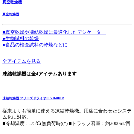
真空乾燥機
真空乾燥機
■真空乾燥や凍結乾燥に最適化したデシケーター
●生物試料の乾燥
●食品の検査試料の乾燥などに
全アイテムを見る
凍結乾燥機は全4アイテムあります
凍結乾燥機 フリーズドライヤー VD-800R
従来よりも簡単に使える凍結乾燥機。用途に合わせたシステ
ム化に対応。
■冷却温度：-75℃(無負荷時)(*) ■トラップ容量：約2000ml/回