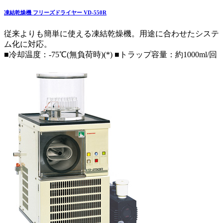
凍結乾燥機 フリーズドライヤー VD-550R
従来よりも簡単に使える凍結乾燥機。用途に合わせたシステ
ム化に対応。
■冷却温度：-75℃(無負荷時)(*) ■トラップ容量：約1000ml/回