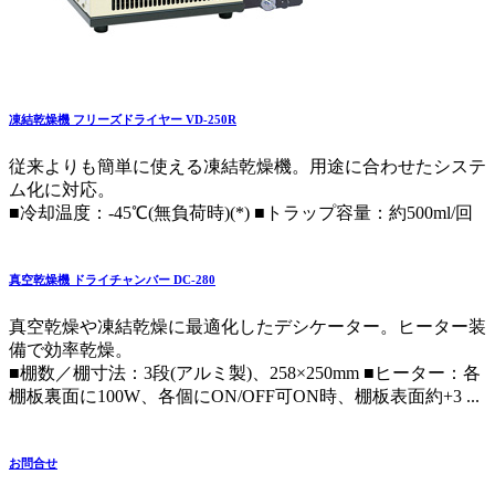
凍結乾燥機 フリーズドライヤー VD-250R
従来よりも簡単に使える凍結乾燥機。用途に合わせたシステ
ム化に対応。
■冷却温度：-45℃(無負荷時)(*) ■トラップ容量：約500ml/回
真空乾燥機 ドライチャンバー DC-280
真空乾燥や凍結乾燥に最適化したデシケーター。ヒーター装
備で効率乾燥。
■棚数／棚寸法：3段(アルミ製)、258×250mm ■ヒーター：各
棚板裏面に100W、各個にON/OFF可ON時、棚板表面約+3 ...
お問合せ