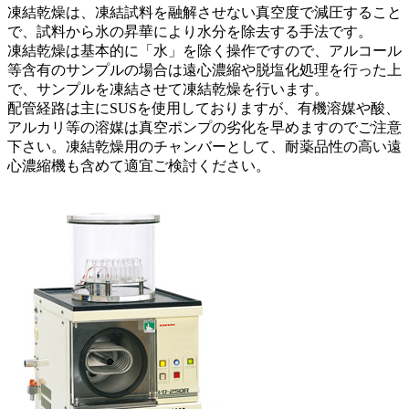
凍結乾燥は、凍結試料を融解させない真空度で減圧すること
で、試料から氷の昇華により水分を除去する手法です。
凍結乾燥は基本的に「水」を除く操作ですので、アルコール
等含有のサンプルの場合は遠心濃縮や脱塩化処理を行った上
で、サンプルを凍結させて凍結乾燥を行います。
配管経路は主にSUSを使用しておりますが、有機溶媒や酸、
アルカリ等の溶媒は真空ポンプの劣化を早めますのでご注意
下さい。凍結乾燥用のチャンバーとして、耐薬品性の高い遠
心濃縮機も含めて適宜ご検討ください。