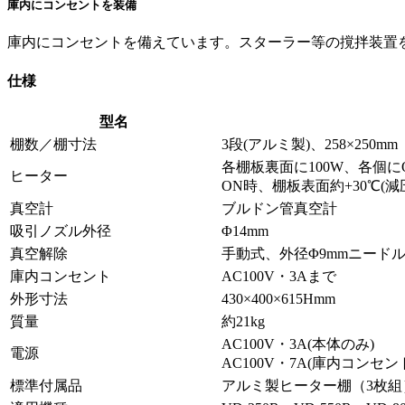
庫内にコンセントを装備
庫内にコンセントを備えています。スターラー等の撹拌装置
仕様
型名
棚数／棚寸法
3段(アルミ製)、258×250mm
各棚板裏面に100W、各個にO
ヒーター
ON時、棚板表面約+30℃(
真空計
ブルドン管真空計
吸引ノズル外径
Φ14mm
真空解除
手動式、外径Φ9mmニード
庫内コンセント
AC100V・3Aまで
外形寸法
430×400×615Hmm
質量
約21kg
AC100V・3A(本体のみ)
電源
AC100V・7A(庫内コンセ
標準付属品
アルミ製ヒーター棚（3枚組