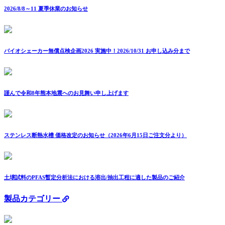
2026/8/8～11 夏季休業のお知らせ
バイオシェーカー無償点検企画2026 実施中！2026/10/31 お申し込み分まで
謹んで令和8年熊本地震へのお見舞い申し上げます
ステンレス断熱水槽 価格改定のお知らせ（2026年6月15日ご注文分より）
土壌試料のPFAS暫定分析法における溶出/抽出工程に適した製品のご紹介
製品カテゴリー