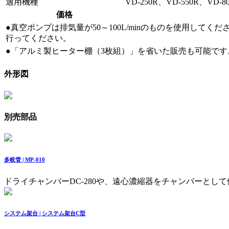
適用機種
VD-250R、VD-550R、VD-8
価格
●真空ポンプは排気量が50～100L/minのものを使用して
行ってください。
●「アルミ製ヒーター棚（3枚組）」を省いた販売も可能で
外形図
別売部品
多岐管 | MP-010
ドライチャンバーDC-280や、遠心濃縮器をチャンバーとし
システム架台 | システム架台C型