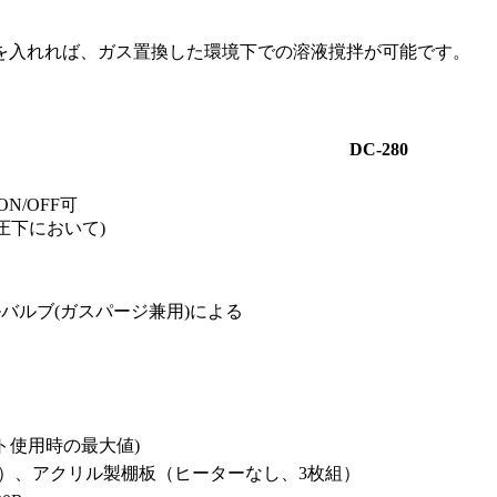
を入れれば、ガス置換した環境下での溶液撹拌が可能です。
DC-280
N/OFF可
減圧下において)
ルバルブ(ガスパージ兼用)による
ント使用時の最大値)
）、アクリル製棚板（ヒーターなし、3枚組）