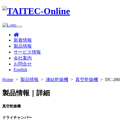
新着情報
製品情報
サービス情報
会社案内
お問合せ
English
Home
>
製品情報
>
凍結乾燥機
>
真空乾燥機
>
DC-280
製品情報｜詳細
真空乾燥機
ドライチャンバー