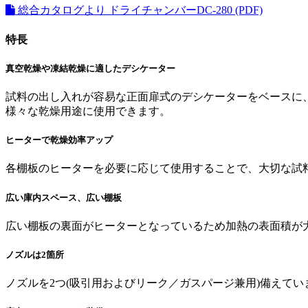
総合カタログより ドライチャンバーDC-280 (PDF)
特長
真空乾燥や凍結乾燥に適したデシケーター
試料の出し入れが容易な正面扉式のデシケーターをベースに
様々な乾燥用途に使用できます。
ヒーターで乾燥効率アップ
各棚板のヒーターを必要に応じて使用することで、大切な試料
広い庫内スペース、広い棚板
広い棚板の裏面がヒーターとなっているため加熱の表面積が
ノズルは2箇所
ノズルを2つ(吸引用およびリーク／ガスパージ兼用)備えて