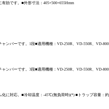
に有効です。
■外形寸法：405×500×655Hmm
チャンバーです。1段
■適用機種：VD-250R、VD-550R、VD-
チャンバーです。3段
■適用機種：VD-250R、VD-550R、VD-
ム化に対応。
■冷却温度：-45℃(無負荷時)(*) ■トラップ容量：約5