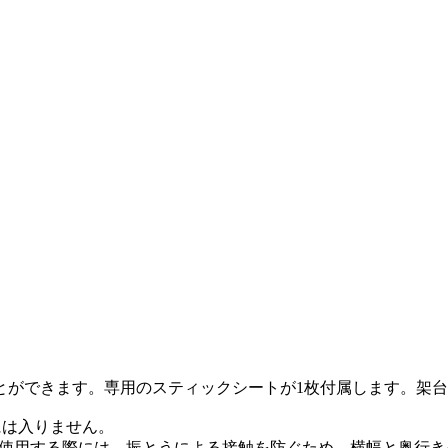
。
とができます。専用のスティックシートが1枚付属します。架
ズには入りません。
ー庫内で使用する際には、振とうによる接触を防ぐため、横幅と奥行