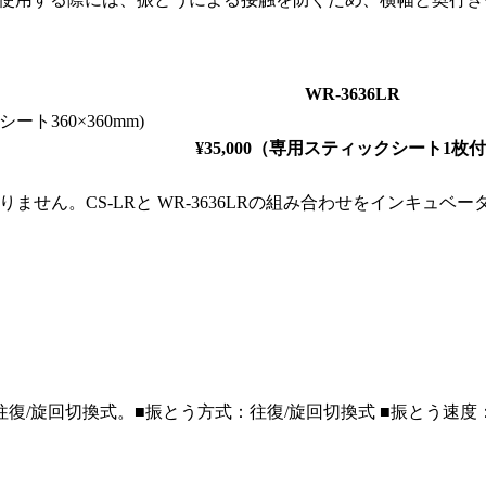
WR-3636LR
シート360×360mm)
¥35,000（専用スティックシート1枚付
には入りません。CS-LRと WR-3636LRの組み合わせをイン
復/旋回切換式。
■振とう方式：往復/旋回切換式 ■振とう速度：15～1