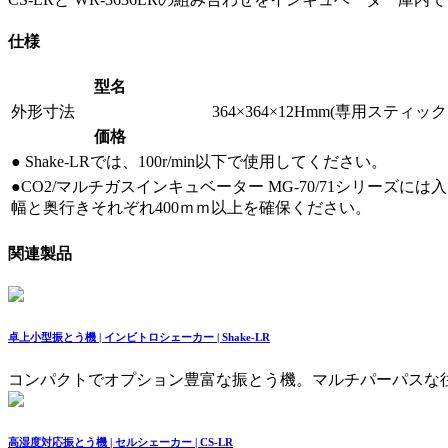
仕様
型名
外形寸法
364×364×12Hmm(専用スティック
価格
● Shake-LRでは、100r/min以下で使用してください。
●CO2/マルチガスインキュベーター MG-70/71シリーズ
幅と奥行きそれぞれ400ｍｍ以上を確保ください。
関連製品
卓上小型振とう機 | インビトロシェーカー | Shake-LR
コンパクトでオプション豊富な振とう機。マルチパーパスな往
高湿度対応振とう機 | セルシェーカー | CS-LR