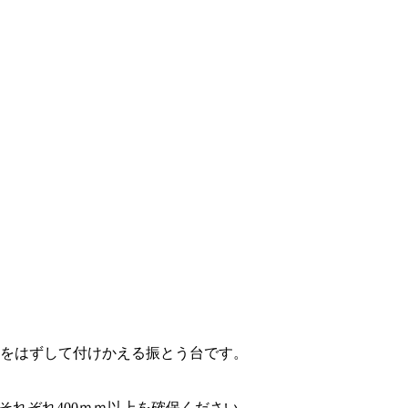
台をはずして付けかえる振とう台です。
きそれぞれ400ｍｍ以上を確保ください。