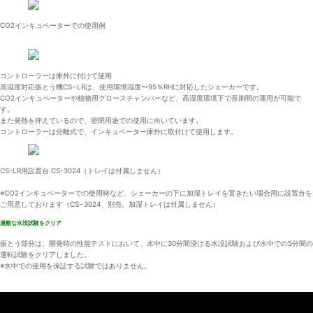
CO2インキュベーターでの使用例
コントローラーは庫外に付けて使用
高湿度対応振とう機CS−LRは、使用環境湿度〜95％RHに対応したシェーカーです。
CO2インキュベーターや植物用グロースチャンバーなど、高湿度環境下で長期間の運用が可能で
す。
また発熱を抑えているので、密閉用途での使用に向いています。
コントローラーは分離式で、インキュベーター庫外に取付けて使用します。
CS-LR用設置台 CS-3024（トレイは付属しません）
※CO2インキュベーターでの使用時など、シェーカーの下に加湿トレイを置きたい場合用に設置台を
ご用意しております（CS−3024、別売。加湿トレイは付属しません）
過酷な水没試験をクリア
振とう部分は、開発時の性能テストにおいて、水中に30分間浸ける水没試験および水中での5分間の
運転試験をクリアしました。
※水中での使用を保証する試験ではありません。