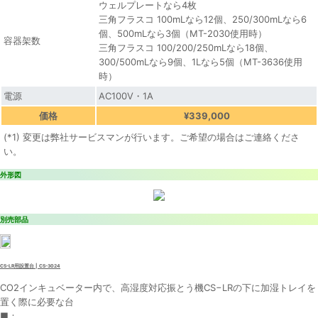
ウェルプレートなら4枚
三角フラスコ 100mLなら12個、250/300mLなら6
個、500mLなら3個（MT-2030使用時）
容器架数
三角フラスコ 100/200/250mLなら18個、
300/500mLなら9個、1Lなら5個（MT-3636使用
時）
電源
AC100V・1A
価格
¥339,000
(*1) 変更は弊社サービスマンが行います。ご希望の場合はご連絡くださ
い。
外形図
別売部品
CS-LR用設置台 | CS-3024
CO2インキュベーター内で、高湿度対応振とう機CS−LRの下に加湿トレイを
置く際に必要な台
■：