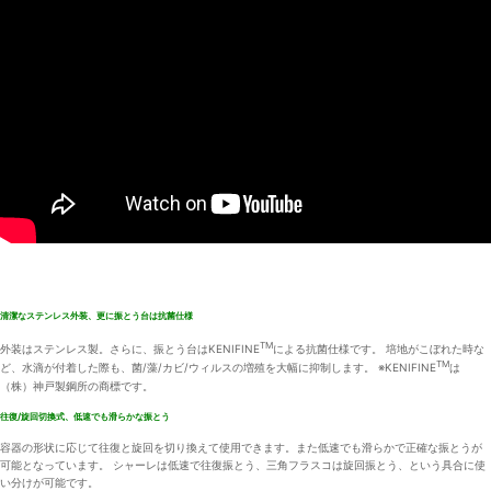
清潔なステンレス外装、更に振とう台は抗菌仕様
TM
外装はステンレス製。さらに、振とう台はKENIFINE
による抗菌仕様です。 培地がこぼれた時な
TM
ど、水滴が付着した際も、菌/藻/カビ/ウィルスの増殖を大幅に抑制します。 ※KENIFINE
は
（株）神戸製鋼所の商標です。
往復/旋回切換式、低速でも滑らかな振とう
容器の形状に応じて往復と旋回を切り換えて使用できます。また低速でも滑らかで正確な振とうが
可能となっています。 シャーレは低速で往復振とう、三角フラスコは旋回振とう、という具合に使
い分けが可能です。