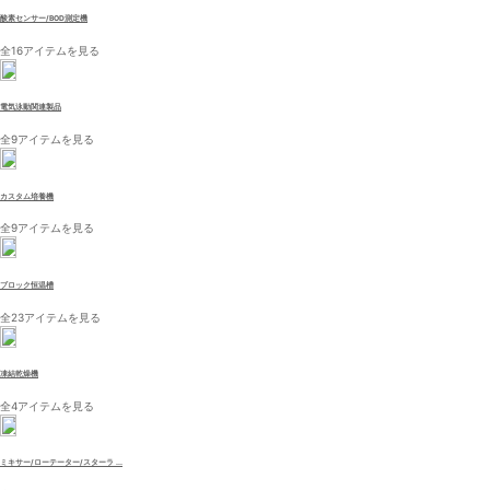
酸素センサー/BOD測定機
全16アイテムを見る
電気泳動関連製品
全9アイテムを見る
カスタム培養機
全9アイテムを見る
ブロック恒温槽
全23アイテムを見る
凍結乾燥機
全4アイテムを見る
ミキサー/ローテーター/スターラ ...