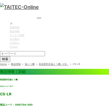
新着情報
製品情報
サービス情報
会社案内
お問合せ
English
検索
Home
>
製品情報
>
振とう機
>
高湿度対応振とう機（CS）
>
CS-LR
製品情報｜詳細
高湿度対応振とう機
セルシェーカー
CS-LR
商品コード： 0081704-000