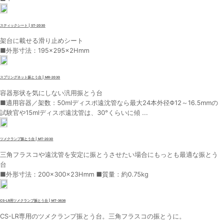
スティックシート | ST-2030
架台に載せる滑り止めシート
■外形寸法：195×295×2Hmm
スプリングネット振とう台 | MR-2030
容器形状を気にしない汎用振とう台
■適用容器／架数：50mlディスポ遠沈管なら最大24本外径Φ12～16.5mmの
試験官や15mlディスポ遠沈管は、30°くらいに傾 ...
ツメクランプ振とう台 | MT-2030
三角フラスコや遠沈管を安定に振とうさせたい場合にもっとも最適な振とう
台
■外形寸法：200×300×23Hmm ■質量：約0.75kg
CS-LR用ツメクランプ振とう台 | MT-3636
CS-LR専用のツメクランプ振とう台。三角フラスコの振とうに。