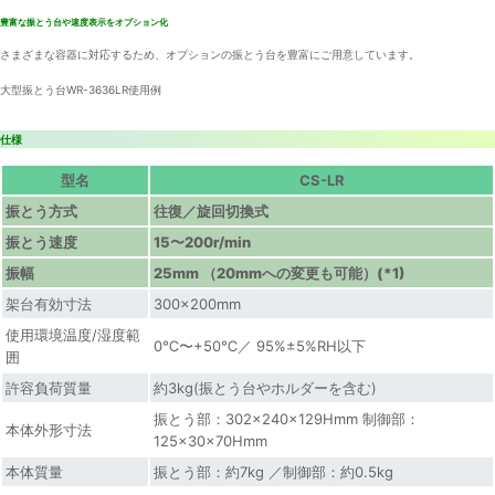
豊富な振とう台や速度表示をオプション化
さまざまな容器に対応するため、オプションの振とう台を豊富にご用意しています。
大型振とう台WR-3636LR使用例
仕様
型名
CS-LR
振とう方式
往復／旋回切換式
振とう速度
15〜200r/min
振幅
25mm （20mmへの変更も可能）(*1)
架台有効寸法
300×200mm
使用環境温度/湿度範
0℃〜+50℃／ 95%±5%RH以下
囲
許容負荷質量
約3kg(振とう台やホルダーを含む)
振とう部：302×240×129Hmm 制御部：
本体外形寸法
125×30×70Hmm
本体質量
振とう部：約7kg ／制御部：約0.5kg