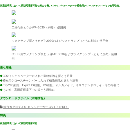
高湿度環境において長期間運用可能な振とう機。CO2インキュベーターや植物用グロースチャンバー内で使用可能。
二段化振とう台WR-2030（別売） 使用例
ツメクランプ振とう台MT-2030およびツメクランプ（ともに別売）使用例
CS-LR用ツメクランプ振とう台MT-3636およびツメクランプ（ともに別売）使用
例
主な用途
●
CO2インキュベーターに入れて動物細胞を振とう培養
●
植物用グロースチャンバーに入れて植物細胞を振とう培養
●
Expi293細胞、ExpiCHO細胞、iPS細胞、オルガノイド、オリゴデンドロサイト等の培養に
●
その他、高湿度環境下での振とう用途に
ダウンロードファイル（有用情報）
総合カタログより セルシェーカー CS-LR（PDF）
特長
高湿度環境において長期間運用可能