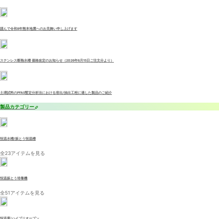
謹んで令和8年熊本地震へのお見舞い申し上げます
ステンレス断熱水槽 価格改定のお知らせ（2026年6月15日ご注文分より）
土壌試料のPFAS暫定分析法における溶出/抽出工程に適した製品のご紹介
製品カテゴリー
恒温水槽/振とう恒温槽
全23アイテムを見る
恒温振とう培養機
全51アイテムを見る
恒温庫/ハイブリオーブン