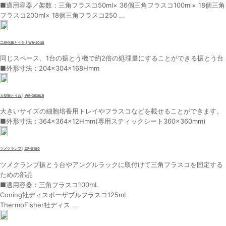
■適用容器／架数：三角フラスコ50ml× 36個三角フラスコ100ml× 18個三角
フラスコ200ml× 18個三角フラスコ250 ...
二段化振とう台 | WR-2030
同じスペース、1台の振とう機で約2倍の処理量にすることができる振とう台
■外形寸法：204×304×168Hmm
大型振とう台 | WR-3636LR
大きいサイズの細胞培養用トレイやフラスコなどを載せることができます。
■外形寸法：364×364×12Hmm(専用スティックシート360×360mm)
ツメクランプ | CF-0100
ツメクランプ振とう台やアングルラックに取付けて三角フラスコを固定する
ための部品
■適用容器：三角フラスコ100mL
Coning社ディスポーザブルフラスコ125mL
ThermoFisher社ディス ...