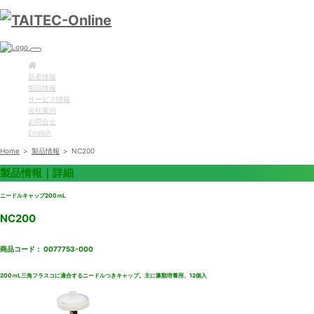
新着情報
製品情報
サービス情報
会社案内
お問合せ
English
Home
>
製品情報
>
NC200
製品情報｜詳細
ニードルキャップ200ｍL
NC200
商品コード： 0077753-000
200ｍL三角フラスコに適合するニードルつきキャップ。主に藻類培養用、12個入