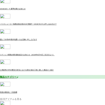
2026/8/8～11 夏季休業のお知らせ
バイオシェーカー無償点検企画2026 実施中！2026/10/31 お申し込み分まで
謹んで令和8年熊本地震へのお見舞い申し上げます
ステンレス断熱水槽 価格改定のお知らせ（2026年6月15日ご注文分より）
土壌試料のPFAS暫定分析法における溶出/抽出工程に適した製品のご紹介
製品カテゴリー
恒温水槽/振とう恒温槽
全23アイテムを見る