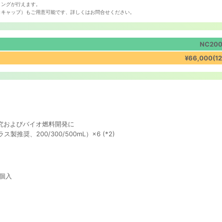
リングが行えます。
コキャップ）もご用意可能です、詳しくはお問合せください。
NC20
¥66,000(1
究およびバイオ燃料開発に
推奨、200/300/500mL）×6 (*2)
個入