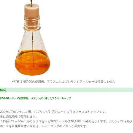
※写真はNC100の使用例。フラスコおよびシリンジフィルターは付属しません
特長
CO2-BRシリーズ別売部品。バブリングに適したフラスコキャップ
200ｍL三角フラスコ用、バブリング対応のニードル付きフラスコキャップです。
主に通気培養で使用します。
＊口径φ24～30mm用のシリコセンとSUSニードル(14G,150Lmm)のセットです。シリンジフィ
ホースを直接接続する場合は、ルアーロックのノズルが必要です。