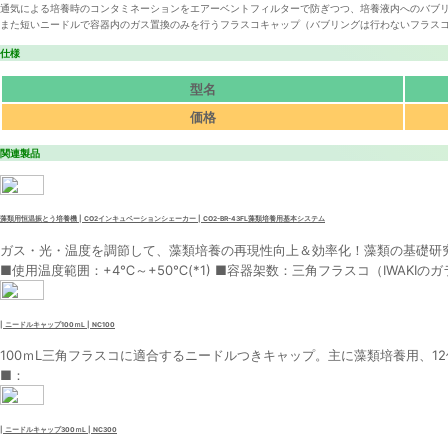
通気による培養時のコンタミネーションをエアーベントフィルターで防ぎつつ、培養液内へのバブ
また短いニードルで容器内のガス置換のみを行うフラスコキャップ（バブリングは行わないフラス
仕様
型名
価格
関連製品
藻類用恒温振とう培養機 | CO2インキュベーションシェーカー | CO2-BR-43FL藻類培養用基本システム
ガス・光・温度を調節して、藻類培養の再現性向上＆効率化！藻類の基礎研
■使用温度範囲：+4℃～+50℃(*1) ■容器架数：三角フラスコ（IWAKIのガラス製
| ニードルキャップ100ｍL | NC100
100ｍL三角フラスコに適合するニードルつきキャップ。主に藻類培養用、12
■：
| ニードルキャップ300ｍL | NC300