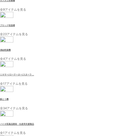
カスタム培養機
全9アイテムを見る
ブロック恒温槽
全23アイテムを見る
凍結乾燥機
全4アイテムを見る
ミキサー/ローテーター/スターラ ...
全17アイテムを見る
振とう機
全34アイテムを見る
バイオ医薬品開発・生産用支援製品
全1アイテムを見る