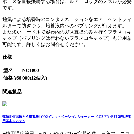
ホースを直接接続する場合は、ルアーロックのノズルが必要
です。
通気による培養時のコンタミネーションをエアーベントフィ
ルターで防ぎつつ、培養液内へのバブリングが行えます。
また短いニードルで容器内のガス置換のみを行うフラスコキ
ャップ（バブリングは行わないフラスコキャップ）もご用意
可能です、詳しくはお問合せください。
仕様
型名
NC1000
価格
¥66,000(12個入)
関連製品
藻類用恒温振とう培養機 | CO2インキュベーションシェーカー | CO2-BR-43FL藻類培養
用基本システム
■使用温度範囲：+4℃～+50℃(*1) ■容器架数：三角フラスコ