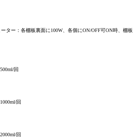
 ■ヒーター：各棚板裏面に100W、各個にON/OFF可ON時、棚板
00ml/回
00ml/回
00ml/回