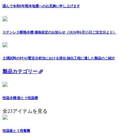
謹んで令和8年熊本地震へのお見舞い申し上げます
ステンレス断熱水槽 価格改定のお知らせ（2026年6月15日ご注文分より）
土壌試料のPFAS暫定分析法における溶出/抽出工程に適した製品のご紹介
製品カテゴリー
恒温水槽/振とう恒温槽
全23アイテムを見る
恒温振とう培養機