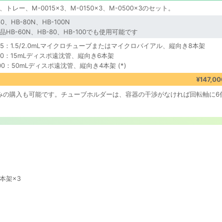
、トレー、M-0015×3、M-0150×3、M-0500×3のセット。
60、HB-80N、HB-100N
品HB-60N、HB-80、HB-100でも使用可能です
015：1.5/2.0mLマイクロチューブまたはマイクロバイアル、縦向き8本架
150：15mLディスポ遠沈管、縦向き6本架
500：50mLディスポ遠沈管、縦向き4本架 (*)
¥147,00
500）のみの購入も可能です。チューブホルダーは、容器の干渉がなければ回転軸
本架×3