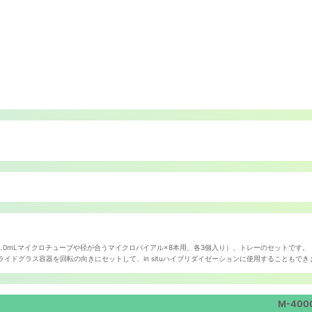
5/2.0mLマイクロチューブや径が合うマイクロバイアル×8本用、各3個入り）、トレーのセットです。
イドグラス容器を回転の向きにセットして、in situハイブリダイゼーションに使用することもでき
M-400