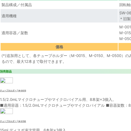
製品構成／付属品
回転軸
SW-0
適用機種
＊旧製
M-0
適用容器／架数
M-0
M-0
価格
(*)追加用として、各チューブホルダー（M-0015、M-0150、M-0
るので、最大12本まで取付できます。
別売部品
チューブホルダー | M-0015
1.5/2.0mLマイクロチューブやマイクロバイアル用、8本架×3個入。
■適用容器：1.5/2.0mLマイクロチューブやマイクロバイアル ■容器架数：8
チューブホルダー | M-0150
15mLディスポ遠沈管用、6本架×3個入。