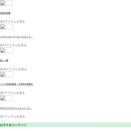
凍結乾燥機
全4アイテムを見る
ミキサー/ローテーター/スターラ ...
全17アイテムを見る
振とう機
全34アイテムを見る
バイオ医薬品開発・生産用支援製品
全1アイテムを見る
CO2/マルチガスインキュベータ ...
全7アイテムを見る
おすすめコンテンツ