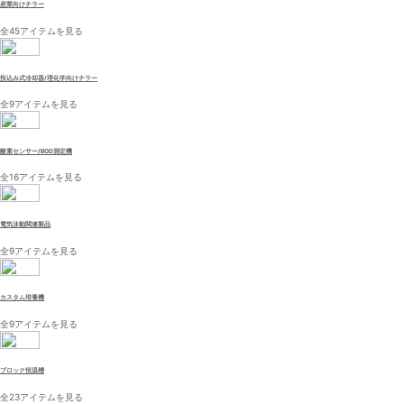
産業向けチラー
全45アイテムを見る
投込み式冷却器/理化学向けチラー
全9アイテムを見る
酸素センサー/BOD測定機
全16アイテムを見る
電気泳動関連製品
全9アイテムを見る
カスタム培養機
全9アイテムを見る
ブロック恒温槽
全23アイテムを見る