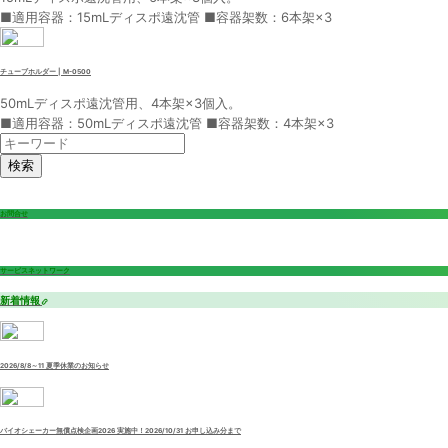
■適用容器：15mLディスポ遠沈管 ■容器架数：6本架×3
チューブホルダー | M-0500
50mLディスポ遠沈管用、4本架×3個入。
■適用容器：50mLディスポ遠沈管 ■容器架数：4本架×3
検索
お問合せ
サービスネットワーク
新着情報
2026/8/8～11 夏季休業のお知らせ
バイオシェーカー無償点検企画2026 実施中！2026/10/31 お申し込み分まで