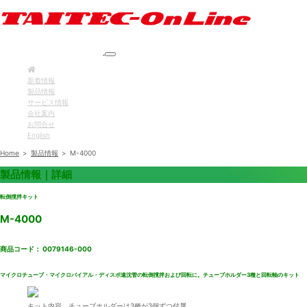
新着情報
製品情報
サービス情報
会社案内
お問合せ
English
Home
>
製品情報
>
M-4000
製品情報｜詳細
転倒撹拌キット
M-4000
商品コード： 0079146-000
マイクロチューブ・マイクロバイアル・ディスポ遠沈管の転倒撹拌および回転に。チューブホルダー3種と回転軸のキット
キット内容。チューブホルダーは3種が3個ずつ付属