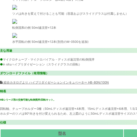
ツメは向きを変えて付けることも可能（容器およびスライドグラスは付属しません）
転倒混和の例 50ml遠沈管×12本
水平回転の例 50ml遠沈管×12本(別売のM-0500を追加)
主な用途
●
マイクロチューブ・マイクロバイアル・ディスポ遠沈管の転倒撹拌
●
in situハイブリダイゼーション（スライドグラスの回転）
ダウンロードファイル（有用情報）
総合カタログより ハイブリダイゼーションインキュベーター HB-80N/100N
特長
HBシリーズ用の交換可能な転倒撹拌/回転キット。
回転軸、チューブホルダー3種（50mLディスポ遠沈管×4本用、15mLディスポ遠沈管×6本用、1.
ホルダーのツメは90°向きを付け変えられるため、左上図のように50mLディスポ遠沈管サイズのスラ
仕様
型名