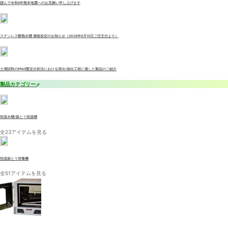
謹んで令和8年熊本地震へのお見舞い申し上げます
ステンレス断熱水槽 価格改定のお知らせ（2026年6月15日ご注文分より）
土壌試料のPFAS暫定分析法における溶出/抽出工程に適した製品のご紹介
製品カテゴリー
恒温水槽/振とう恒温槽
全23アイテムを見る
恒温振とう培養機
全51アイテムを見る