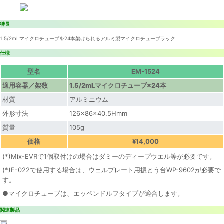
特長
1.5/2mLマイクロチューブを24本架けられるアルミ製マイクロチューブラック
仕様
型名
EM-1524
適用容器／架数
1.5/2mLマイクロチューブ×24本
材質
アルミニウム
外形寸法
126×86×40.5Hmm
質量
105g
価格
¥14,000
(*)Mix-EVRで1個取付けの場合はダミーのディープウエル等が必要です。
(*)E-022で使用する場合は、ウェルプレート用振とう台WP-9602が必要で
す。
●マイクロチューブは、エッペンドルフタイプが適合します。
関連製品