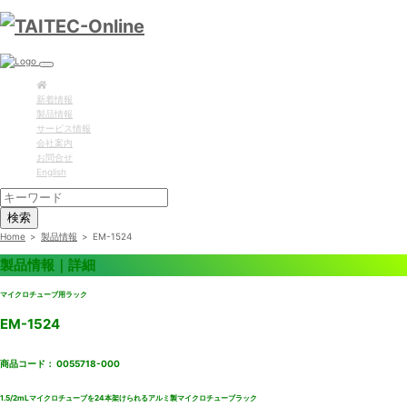
新着情報
製品情報
サービス情報
会社案内
お問合せ
English
検索
Home
>
製品情報
>
EM-1524
製品情報｜詳細
マイクロチューブ用ラック
EM-1524
商品コード： 0055718-000
1.5/2mLマイクロチューブを24本架けられるアルミ製マイクロチューブラック