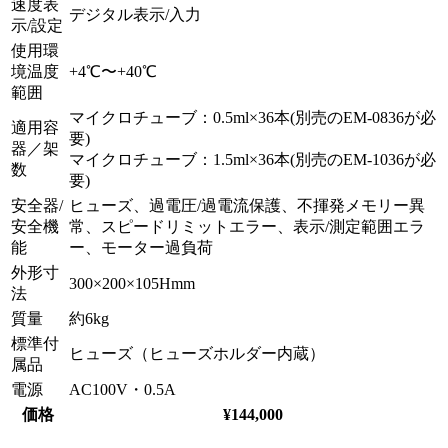
速度表
デジタル表示/入力
示/設定
使用環
境温度
+4℃〜+40℃
範囲
マイクロチューブ：0.5ml×36本(別売のEM-0836が必
適用容
要)
器／架
マイクロチューブ：1.5ml×36本(別売のEM-1036が必
数
要)
安全器/
ヒューズ、過電圧/過電流保護、不揮発メモリー異
安全機
常、スピードリミットエラー、表示/測定範囲エラ
能
ー、モーター過負荷
外形寸
300×200×105Hmm
法
質量
約6kg
標準付
ヒューズ（ヒューズホルダー内蔵）
属品
電源
AC100V・0.5A
価格
¥144,000