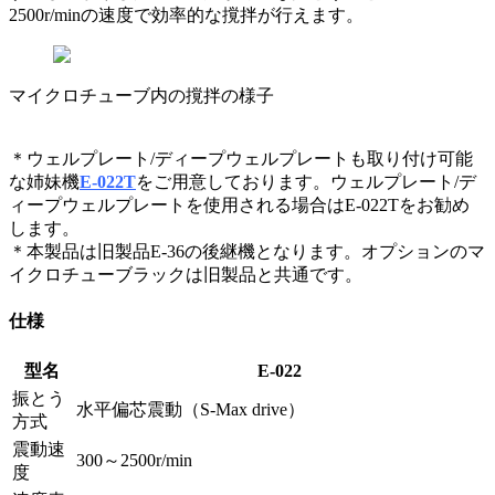
2500r/minの速度で効率的な撹拌が行えます。
マイクロチューブ内の撹拌の様子
＊ウェルプレート/ディープウェルプレートも取り付け可能
な姉妹機
E-022T
をご用意しております。ウェルプレート/デ
ィープウェルプレートを使用される場合はE-022Tをお勧め
します。
＊本製品は旧製品E-36の後継機となります。オプションのマ
イクロチューブラックは旧製品と共通です。
仕様
型名
E-022
振とう
水平偏芯震動（S-Max drive）
方式
震動速
300～2500r/min
度