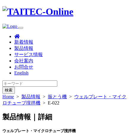
新着情報
製品情報
サービス情報
会社案内
お問合せ
English
検索
Home
>
製品情報
>
振とう機
>
ウェルプレート・マイク
ロチューブ撹拌機
>
E-022
製品情報｜詳細
ウェルプレート・マイクロチューブ撹拌機