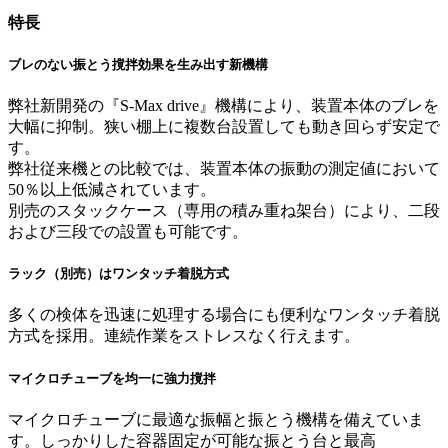
特長
ブレのない振とう撹拌効果を生み出す新機構
弊社新開発の『S-Max drive』機構により、装置本体のブレを
大幅に抑制。狭い棚上に複数台設置しても動き回らず安定で
す。
弊社従来機との比較では、装置本体の振動の測定値において
50％以上低減されています。
別売のスタックケース（専用の積み重ね架台）により、二段
および三段での設置も可能です。
ラック（別売）はワンタッチ着脱方式
多くの検体を迅速に処理する場合にも便利なワンタッチ着脱
方式を採用。連続作業をストレスなく行えます。
マイクロチューブを均一に強力撹拌
マイクロチューブに最適な振幅と振とう機構を備えていま
す。しっかりした容器固定が可能な振とう台と最高