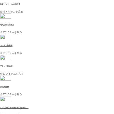
酸素センサー/BOD測定機
全16アイテムを見る
電気泳動関連製品
全9アイテムを見る
カスタム培養機
全9アイテムを見る
ブロック恒温槽
全23アイテムを見る
凍結乾燥機
全4アイテムを見る
ミキサー/ローテーター/スターラ ...