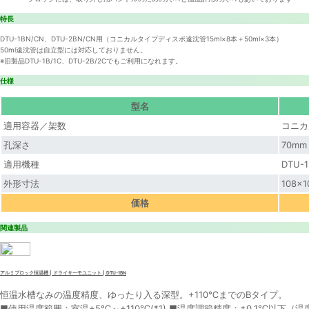
特長
DTU-1BN/CN、DTU-2BN/CN用（コニカルタイプディスポ遠沈管15ml×8本＋50ml×3本）
50ml遠沈管は自立型には対応しておりません。
※旧製品DTU-1B/1C、DTU-2B/2Cでもご利用になれます。
仕様
型名
適用容器／架数
コニカ
孔深さ
70mm
適用機種
DTU-
外形寸法
108×
価格
関連製品
アルミブロック恒温槽 | ドライサーモユニット | DTU-1BN
恒温水槽なみの温度精度、ゆったり入る深型。+110℃までのBタイプ。
■使用温度範囲：室温+5℃～+110℃(*1) ■温度調節精度：±0.1℃以下（温度