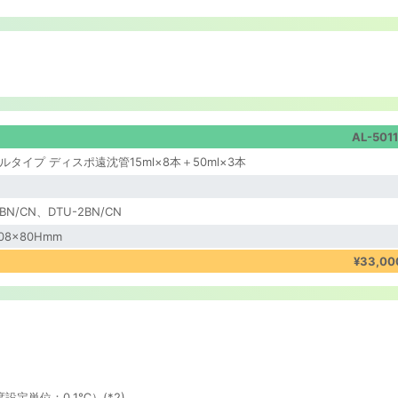
AL-5011
ルタイプ ディスポ遠沈管15ml×8本＋50ml×3本
1BN/CN、DTU-2BN/CN
108×80Hmm
¥33,00
設定単位：0.1℃）(*2)