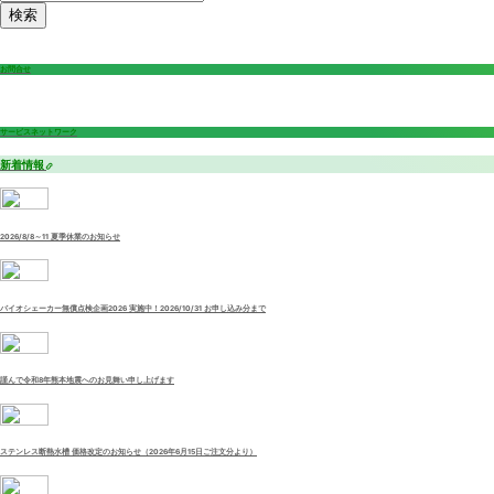
検索
お問合せ
サービスネットワーク
新着情報
2026/8/8～11 夏季休業のお知らせ
バイオシェーカー無償点検企画2026 実施中！2026/10/31 お申し込み分まで
謹んで令和8年熊本地震へのお見舞い申し上げます
ステンレス断熱水槽 価格改定のお知らせ（2026年6月15日ご注文分より）