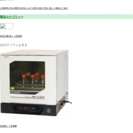
土壌試料のPFAS暫定分析法における溶出/抽出工程に適した製品のご紹介
製品カテゴリー
恒温水槽/振とう恒温槽
全23アイテムを見る
恒温振とう培養機