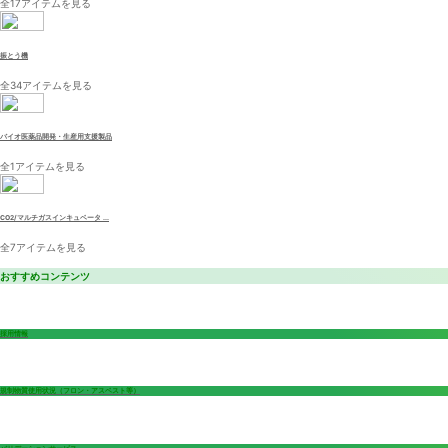
全17アイテムを見る
振とう機
全34アイテムを見る
バイオ医薬品開発・生産用支援製品
全1アイテムを見る
CO2/マルチガスインキュベータ ...
全7アイテムを見る
おすすめコンテンツ
採用情報
規制物質使用状況（フロン・アスベスト等）