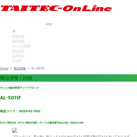
新着情報
製品情報
サービス情報
会社案内
お問合せ
English
Home
>
製品情報
>
AL-5011F
製品情報｜詳細
ディスポ遠沈管用ディープブロック
AL-5011F
商品コード： 0052142-000
DTU-1BN/CN、DTU-2BN/CN用（ディスポ遠沈管15ml×8本＋50ml×3本）
ブロックには、取り外し用ハンドルのための穴×1と温度計用の穴×1もあいております