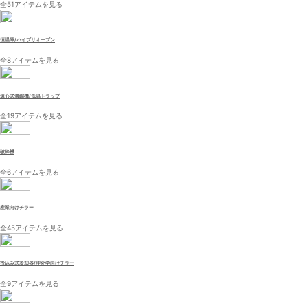
全51アイテムを見る
恒温庫/ハイブリオーブン
全8アイテムを見る
遠心式濃縮機/低温トラップ
全19アイテムを見る
破砕機
全6アイテムを見る
産業向けチラー
全45アイテムを見る
投込み式冷却器/理化学向けチラー
全9アイテムを見る