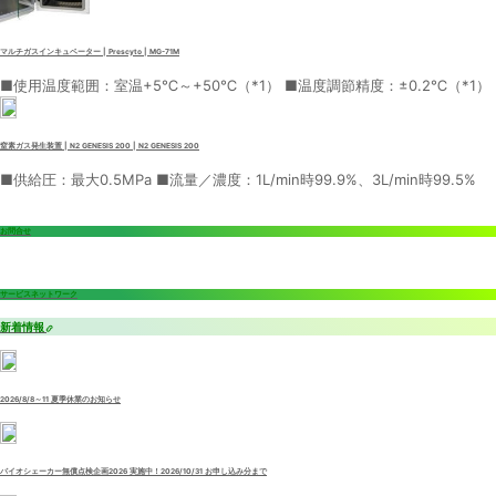
マルチガスインキュベーター | Prescyto | MG-71M
■使用温度範囲：室温+5℃～+50℃（*1） ■温度調節精度：±0.2℃（*1）
窒素ガス発生装置 | N2 GENESIS 200 | N2 GENESIS 200
■供給圧：最大0.5MPa ■流量／濃度：1L/min時99.9%、3L/min時99.5%
お問合せ
サービスネットワーク
新着情報
2026/8/8～11 夏季休業のお知らせ
バイオシェーカー無償点検企画2026 実施中！2026/10/31 お申し込み分まで