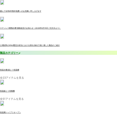
謹んで令和8年熊本地震へのお見舞い申し上げます
ステンレス断熱水槽 価格改定のお知らせ（2026年6月15日ご注文分より）
土壌試料のPFAS暫定分析法における溶出/抽出工程に適した製品のご紹介
製品カテゴリー
恒温水槽/振とう恒温槽
全23アイテムを見る
恒温振とう培養機
全51アイテムを見る
恒温庫/ハイブリオーブン