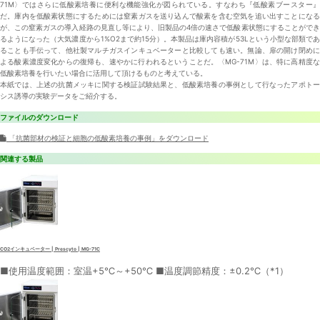
71M〉ではさらに低酸素培養に便利な機能強化が図られている。すなわち『低酸素ブースター』
だ。庫内を低酸素状態にするためには窒素ガスを送り込んで酸素を含む空気を追い出すことになる
が、この窒素ガスの導入経路の見直し等により、旧製品の4倍の速さで低酸素状態にすることができ
るようになった（大気濃度から1%O2まで約15分）。本製品は庫内容積が53Lという小型な部類であ
ることも手伝って、他社製マルチガスインキュベーターと比較しても速い。無論、扉の開け閉めに
よる酸素濃度変化からの復帰も、速やかに行われるということだ。〈MG-71M〉は、特に高精度な
低酸素培養を行いたい場合に活用して頂けるものと考えている。
本紙では、上述の抗菌メッキに関する検証試験結果と、低酸素培養の事例として行なったアポトー
シス誘導の実験データをご紹介する。
ファイルのダウンロード
「抗菌部材の検証と細胞の低酸素培養の事例」をダウンロード
関連する製品
CO2インキュベーター | Prescyto | MG-71C
■使用温度範囲：室温+5℃～+50℃ ■温度調節精度：±0.2℃（*1）