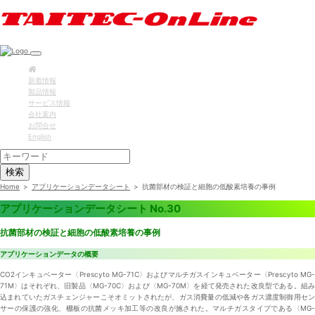
新着情報
製品情報
サービス情報
会社案内
お問合せ
English
検索
Home
>
アプリケーションデータシート
>
抗菌部材の検証と細胞の低酸素培養の事例
アプリケーションデータシート No.30
抗菌部材の検証と細胞の低酸素培養の事例
アプリケーションデータの概要
CO2インキュベーター〈Prescyto MG-71C〉およびマルチガスインキュベーター〈Prescyto MG-
71M〉はそれぞれ、旧製品〈MG-70C〉および〈MG-70M〉を経て発売された改良型である。組み
込まれていたガスチェンジャーこそオミットされたが、ガス消費量の低減や各ガス濃度制御用セン
サーの保護の強化、棚板の抗菌メッキ加工等の改良が施された。マルチガスタイプである〈MG-