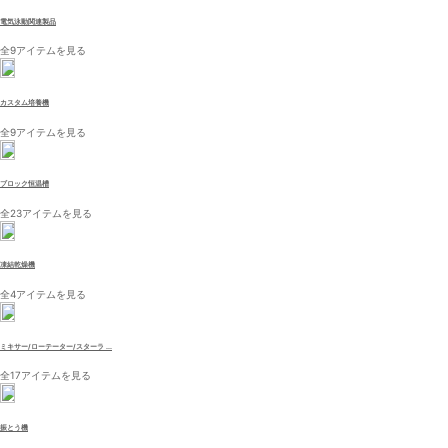
電気泳動関連製品
全9アイテムを見る
カスタム培養機
全9アイテムを見る
ブロック恒温槽
全23アイテムを見る
凍結乾燥機
全4アイテムを見る
ミキサー/ローテーター/スターラ ...
全17アイテムを見る
振とう機