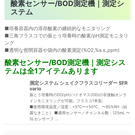
酸素センサー/BOD測定機｜測定シ
ステム
■培養容器内の溶存酸素の継続的なモニタリング
■三角フラスコでの振とう培養時の酸素/pH測定モニタリ
ング
■透明な密閉容器や袋内の酸素測定(%O2,%a.s.,ppm)
酸素センサー/BOD測定機｜測定シス
テムは全1アイテムあります
測定システム シェイクフラスコリーダー SFR
vario
振とう培養時のDO/pH/バイオマス(OD)の非接触オンラ
インモニタリングが可能。フラスコ1本架。
■使用環境温度／湿度：+5℃〜+50℃、〜85%RH（結
露なきこと） ■適用センサー／チャンネル数：125mL 〜
5Lセンサーフ ...