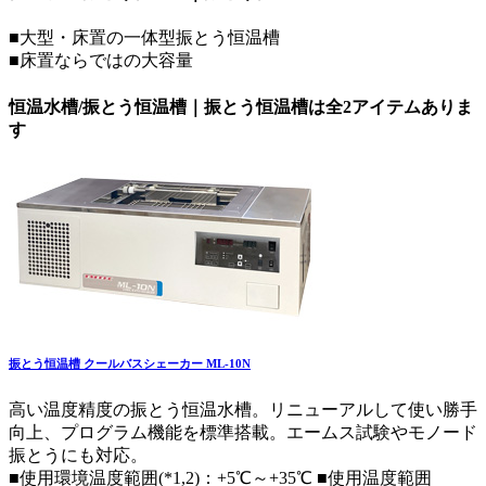
■大型・床置の一体型振とう恒温槽
■床置ならではの大容量
恒温水槽/振とう恒温槽｜振とう恒温槽は全2アイテムありま
す
振とう恒温槽 クールバスシェーカー ML-10N
高い温度精度の振とう恒温水槽。リニューアルして使い勝手
向上、プログラム機能を標準搭載。エームス試験やモノード
振とうにも対応。
■使用環境温度範囲(*1,2)：+5℃～+35℃ ■使用温度範囲