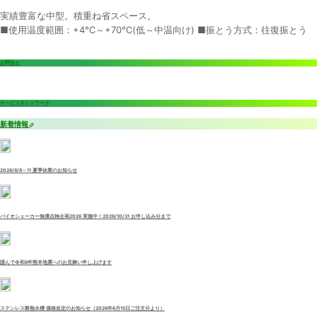
実績豊富な中型。積重ね省スペース。
■使用温度範囲：+4℃～+70℃(低～中温向け) ■振とう方式：往復振とう
お問合せ
サービスネットワーク
新着情報
2026/8/8～11 夏季休業のお知らせ
バイオシェーカー無償点検企画2026 実施中！2026/10/31 お申し込み分まで
謹んで令和8年熊本地震へのお見舞い申し上げます
ステンレス断熱水槽 価格改定のお知らせ（2026年6月15日ご注文分より）