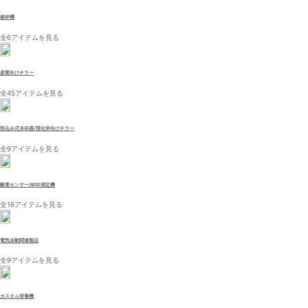
破砕機
全6アイテムを見る
産業向けチラー
全45アイテムを見る
投込み式冷却器/理化学向けチラー
全9アイテムを見る
酸素センサー/BOD測定機
全16アイテムを見る
電気泳動関連製品
全9アイテムを見る
カスタム培養機