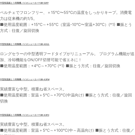
中型恒温振とう培養機 バイオシェーカー® BR-53FP
ペルチェでフロンフリー、＋15℃〜55℃の温度をしっかりキープ。消費電
力は従来機の約1/5。
■使用温度範囲：+15℃～+55℃（室温-10℃〜室温+30℃）(*1) ■振とう
方式：往復／旋回切換
中型恒温振とう培養機 バイオシェーカー® BR-40UL
ロングセラーの中型透明フードタイプがリニューアル。 プログラム機能が追
加、冷却機能をON/OFF切替可能で省エネに！
■使用温度範囲：+4℃～+70℃ (*1) ■振とう方式：往復／旋回切換
中型恒温振とう培養機 バイオシェーカー® BR-43FM
実績豊富な中型。積重ね省スペース。
■使用温度範囲：室温＋5℃～+70℃(中温向け) ■振とう方式：往復／旋回
切換
中型恒温振とう培養機 バイオシェーカー® BR-43FH
実績豊富な中型。積重ね省スペース。
■使用温度範囲：室温＋5℃～+100℃(中～高温向け) ■振とう方式：往復／