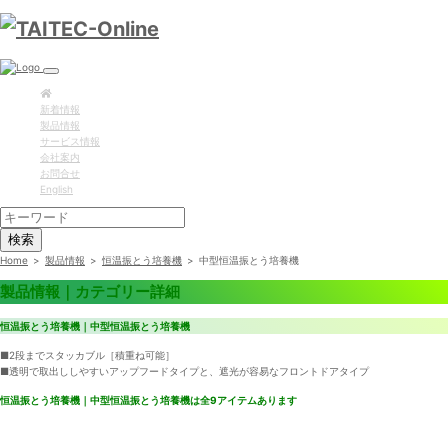
新着情報
製品情報
サービス情報
会社案内
お問合せ
English
検索
Home
>
製品情報
>
恒温振とう培養機
>
中型恒温振とう培養機
製品情報｜カテゴリー詳細
恒温振とう培養機｜中型恒温振とう培養機
■2段までスタッカブル［積重ね可能］
■透明で取出ししやすいアップフードタイプと、遮光が容易なフロントドアタイプ
恒温振とう培養機｜中型恒温振とう培養機は全9アイテムあります