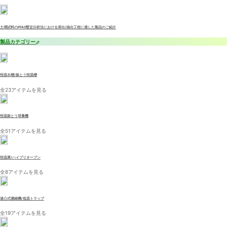
土壌試料のPFAS暫定分析法における溶出/抽出工程に適した製品のご紹介
製品カテゴリー
恒温水槽/振とう恒温槽
全23アイテムを見る
恒温振とう培養機
全51アイテムを見る
恒温庫/ハイブリオーブン
全8アイテムを見る
遠心式濃縮機/低温トラップ
全19アイテムを見る