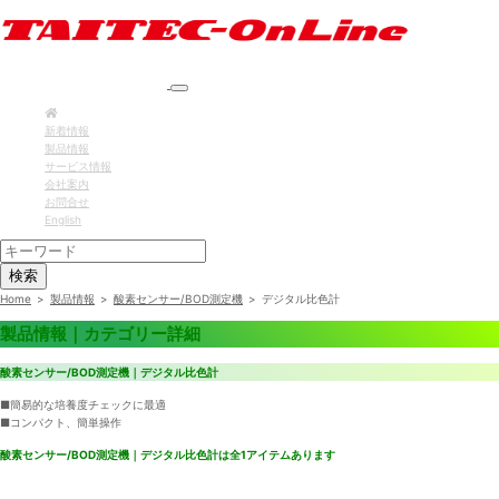
新着情報
製品情報
サービス情報
会社案内
お問合せ
English
検索
Home
>
製品情報
>
酸素センサー/BOD測定機
>
デジタル比色計
製品情報｜カテゴリー詳細
酸素センサー/BOD測定機｜デジタル比色計
■簡易的な培養度チェックに最適
■コンパクト、簡単操作
酸素センサー/BOD測定機｜デジタル比色計は全1アイテムあります