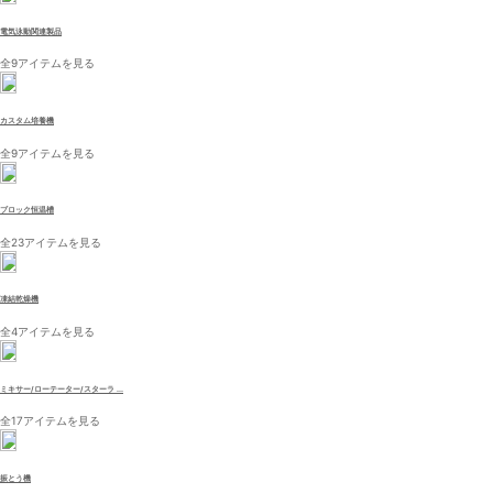
電気泳動関連製品
全9アイテムを見る
カスタム培養機
全9アイテムを見る
ブロック恒温槽
全23アイテムを見る
凍結乾燥機
全4アイテムを見る
ミキサー/ローテーター/スターラ ...
全17アイテムを見る
振とう機