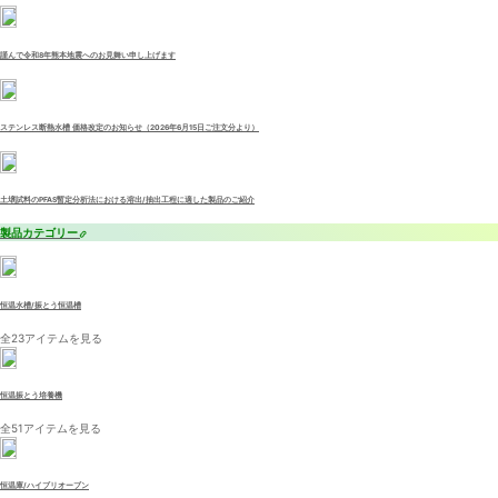
謹んで令和8年熊本地震へのお見舞い申し上げます
ステンレス断熱水槽 価格改定のお知らせ（2026年6月15日ご注文分より）
土壌試料のPFAS暫定分析法における溶出/抽出工程に適した製品のご紹介
製品カテゴリー
恒温水槽/振とう恒温槽
全23アイテムを見る
恒温振とう培養機
全51アイテムを見る
恒温庫/ハイブリオーブン