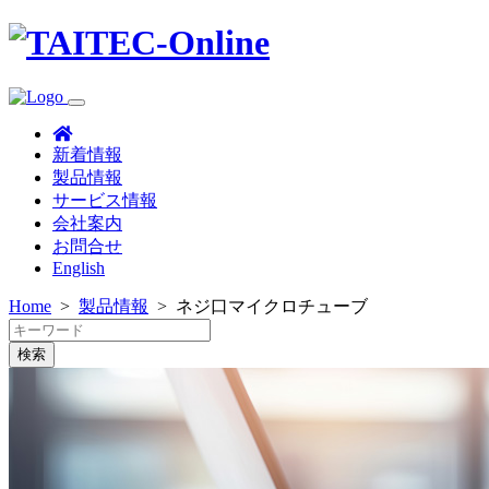
新着情報
製品情報
サービス情報
会社案内
お問合せ
English
Home
>
製品情報
>
ネジ口マイクロチューブ
検索