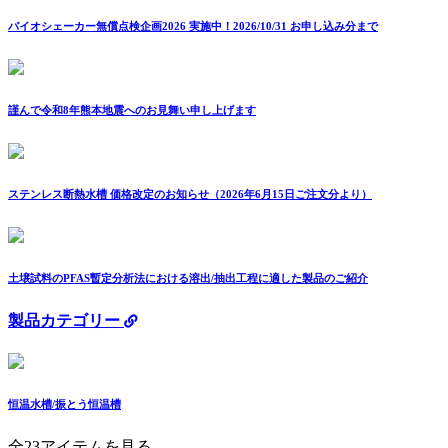
バイオシェーカー無償点検企画2026 実施中！2026/10/31 お申し込み分まで
謹んで令和8年熊本地震へのお見舞い申し上げます
ステンレス断熱水槽 価格改定のお知らせ（2026年6月15日ご注文分より）
土壌試料のPFAS暫定分析法における溶出/抽出工程に適した製品のご紹介
製品カテゴリー
恒温水槽/振とう恒温槽
全23アイテムを見る