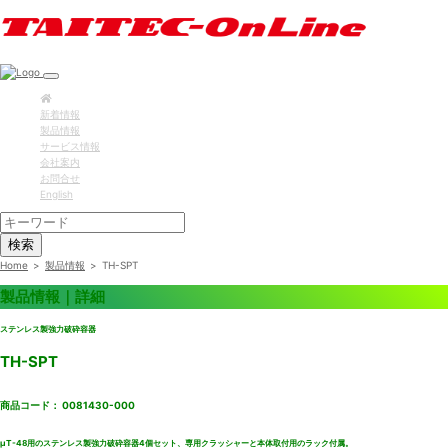
新着情報
製品情報
サービス情報
会社案内
お問合せ
English
検索
Home
>
製品情報
>
TH-SPT
製品情報｜詳細
ステンレス製強力破砕容器
TH-SPT
商品コード： 0081430-000
μT-48用のステンレス製強力破砕容器4個セット、専用クラッシャーと本体取付用のラック付属。