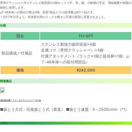
専用クラッシャー付ステンレス製容器の4個セットです。骨、歯、小動物の手足、電線被覆や樹脂の
破砕に使用します。
μT-48本体への取付け数は4個、容器1個あたりの処理量は約1〜2gです。
＊2017年12月より、本体取付用のラックが蝶ネジ不要の新型に変更されました。
仕様
型名
TH-SPT
ステンレス製強力破砕容器×4個
金属コマ（専用クラッシャー）×4個
製品構成／付属品
付属アタッチメント（ラック×1個と延長棒×1個。μ
Ｔ-48本体への取付用部品）
価格
¥242,000
関連製品
凍結破砕機 | フリーズクラッシャー | μT-48
■振とう方式：往復振とう式（垂直） ■振とう速度：0～2500r/min（*1）
お問合せ