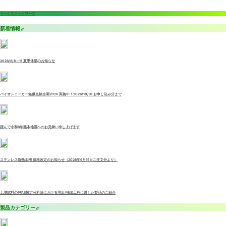
サービスネットワーク
新着情報
2026/8/8～11 夏季休業のお知らせ
バイオシェーカー無償点検企画2026 実施中！2026/10/31 お申し込み分まで
謹んで令和8年熊本地震へのお見舞い申し上げます
ステンレス断熱水槽 価格改定のお知らせ（2026年6月15日ご注文分より）
土壌試料のPFAS暫定分析法における溶出/抽出工程に適した製品のご紹介
製品カテゴリー