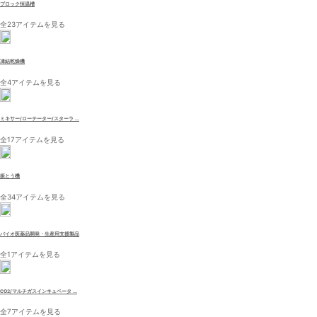
ブロック恒温槽
全23アイテムを見る
凍結乾燥機
全4アイテムを見る
ミキサー/ローテーター/スターラ ...
全17アイテムを見る
振とう機
全34アイテムを見る
バイオ医薬品開発・生産用支援製品
全1アイテムを見る
CO2/マルチガスインキュベータ ...
全7アイテムを見る