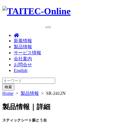
新着情報
製品情報
サービス情報
会社案内
お問合せ
English
検索
Home
>
製品情報
>
SR-2412N
製品情報｜詳細
スティックシート振とう台