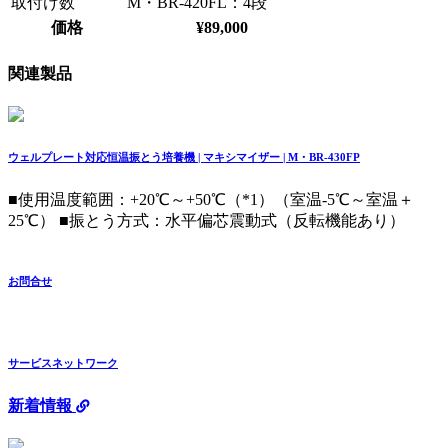
取付け数
M・BR-420FL：4段
価格
¥89,000
関連製品
ウェルプレート対応恒温振とう培養機 | マキシマイザー | M・BR-430FP
■使用温度範囲：+20℃～+50℃（*1）（室温-5℃～室温＋
25℃） ■振とう方式：水平偏芯震動式（反転機能あり）
お問合せ
サービスネットワーク
新着情報