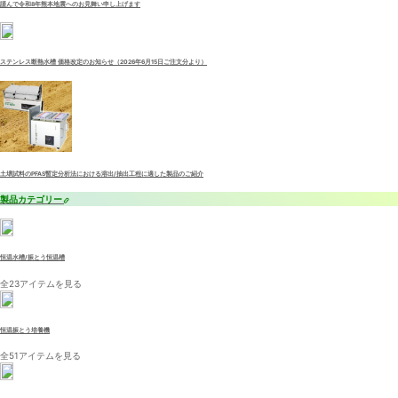
謹んで令和8年熊本地震へのお見舞い申し上げます
ステンレス断熱水槽 価格改定のお知らせ（2026年6月15日ご注文分より）
土壌試料のPFAS暫定分析法における溶出/抽出工程に適した製品のご紹介
製品カテゴリー
恒温水槽/振とう恒温槽
全23アイテムを見る
恒温振とう培養機
全51アイテムを見る