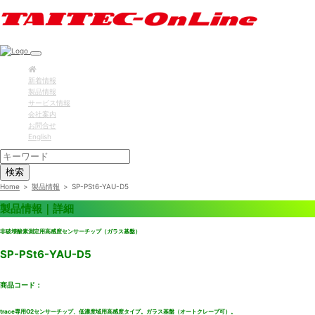
新着情報
製品情報
サービス情報
会社案内
お問合せ
English
検索
Home
>
製品情報
>
SP-PSt6-YAU-D5
製品情報｜詳細
非破壊酸素測定用高感度センサーチップ（ガラス基盤）
SP-PSt6-YAU-D5
商品コード：
trace専用O2センサーチップ、低濃度域用高感度タイプ。ガラス基盤（オートクレーブ可）。