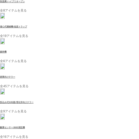
恒温庫/ハイブリオーブン
全8アイテムを見る
遠心式濃縮機/低温トラップ
全19アイテムを見る
破砕機
全6アイテムを見る
産業向けチラー
全45アイテムを見る
投込み式冷却器/理化学向けチラー
全9アイテムを見る
酸素センサー/BOD測定機
全16アイテムを見る