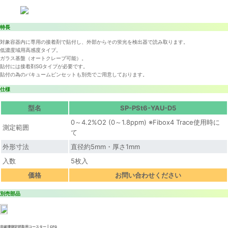
特長
対象容器内に専用の接着剤で貼付し、外部からその蛍光を検出器で読み取ります。
低濃度域用高感度タイプ。
ガラス基盤（オートクレーブ可能）。
貼付には接着剤SGタイプが必要です。
貼付の為のバキュームピンセットも別売でご用意しております。
仕様
型名
SP-PSt6-YAU-D5
0～4.2%O2 (0～1.8ppm) ※Fibox4 Trace使用時に
測定範囲
て
外形寸法
直径約5mm・厚さ1mm
入数
5枚入
価格
お問い合わせください
別売部品
非破壊測定読取用コースター | CFG