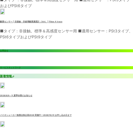
およびPSt6タイプ
酸素センサー | 非接触・非破壊酸素濃度計（1ch） | Fibox 4 trace
■タイプ：非接触。標準＆高感度センサー用 ■適用センサー：PSt3タイプ、
PSt6タイプおよびPSt9タイプ
お問合せ
サービスネットワーク
新着情報
2026/8/8～11 夏季休業のお知らせ
バイオシェーカー無償点検企画2026 実施中！2026/10/31 お申し込み分まで