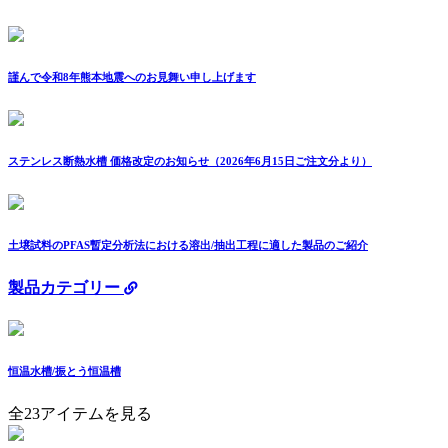
謹んで令和8年熊本地震へのお見舞い申し上げます
ステンレス断熱水槽 価格改定のお知らせ（2026年6月15日ご注文分より）
土壌試料のPFAS暫定分析法における溶出/抽出工程に適した製品のご紹介
製品カテゴリー
恒温水槽/振とう恒温槽
全23アイテムを見る