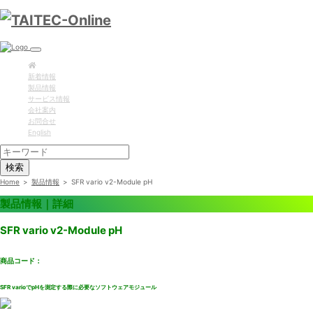
新着情報
製品情報
サービス情報
会社案内
お問合せ
English
検索
Home
>
製品情報
>
SFR vario v2-Module pH
製品情報｜詳細
SFR vario v2-Module pH
商品コード：
SFR varioでpHを測定する際に必要なソフトウェアモジュール