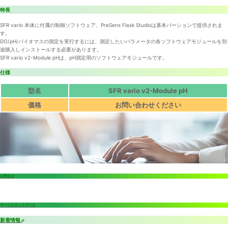
特長
SFR vario 本体に付属の制御ソフトウェア、PreSens Flask Studioは基本バーションで提供されま
す。
DO/pH/バイオマスの測定を実行するには、測定したいパラメータの各ソフトウェアモジュールを別
途購入しインストールする必要があります。
SFR vario v2-Module pHは、pH測定用のソフトウェアモジュールです。
仕様
型名
SFR vario v2-Module pH
価格
お問い合わせください
お問合せ
サービスネットワーク
新着情報