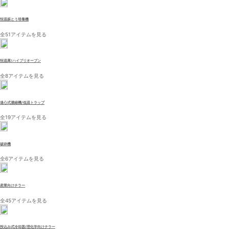
恒温振とう培養機
全51アイテムを見る
恒温庫/ハイブリオーブン
全8アイテムを見る
遠心式濃縮機/低温トラップ
全19アイテムを見る
破砕機
全6アイテムを見る
産業向けチラー
全45アイテムを見る
投込み式冷却器/理化学向けチラー