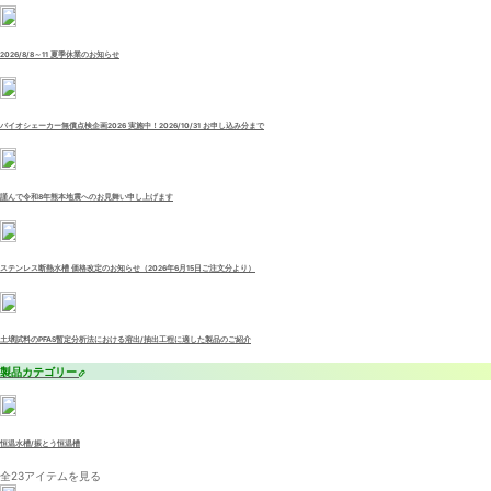
2026/8/8～11 夏季休業のお知らせ
バイオシェーカー無償点検企画2026 実施中！2026/10/31 お申し込み分まで
謹んで令和8年熊本地震へのお見舞い申し上げます
ステンレス断熱水槽 価格改定のお知らせ（2026年6月15日ご注文分より）
土壌試料のPFAS暫定分析法における溶出/抽出工程に適した製品のご紹介
製品カテゴリー
恒温水槽/振とう恒温槽
全23アイテムを見る