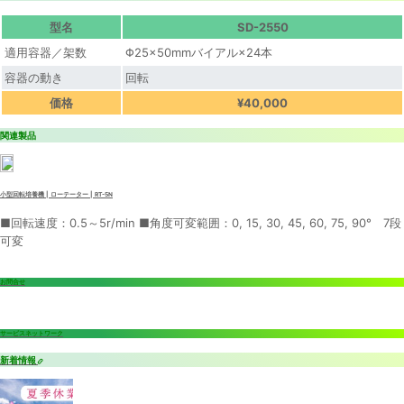
型名
SD-2550
適用容器／架数
Φ25×50mmバイアル×24本
容器の動き
回転
価格
¥40,000
関連製品
小型回転培養機 | ローテーター | RT-5N
■回転速度：0.5～5r/min ■角度可変範囲：0, 15, 30, 45, 60, 75, 90° 7段
可変
お問合せ
サービスネットワーク
新着情報