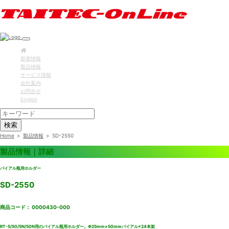
新着情報
製品情報
サービス情報
会社案内
お問合せ
English
検索
Home
>
製品情報
>
SD-2550
製品情報｜詳細
バイアル瓶用ホルダー
SD-2550
商品コード： 0000430-000
RT-5/50/5N/50N用のバイアル瓶用ホルダー。Φ25mm×50mmバイアル×24本架