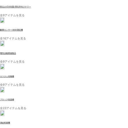
投込み式冷却器/理化学向けチラー
全9アイテムを見る
酸素センサー/BOD測定機
全16アイテムを見る
電気泳動関連製品
全9アイテムを見る
カスタム培養機
全9アイテムを見る
ブロック恒温槽
全23アイテムを見る
凍結乾燥機