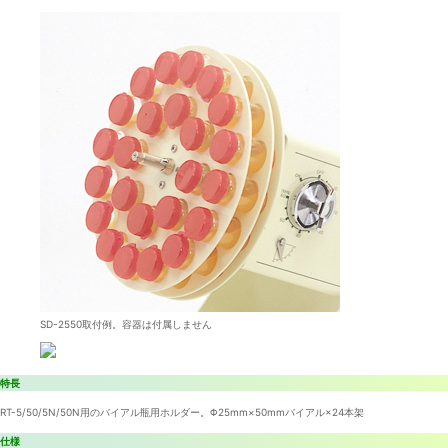
SD-2550取付例。容器は付属しません
特長
RT-5/50/5N/50N用のバイアル瓶用ホルダー。Φ25mm×50mmバイアル×24本架
仕様