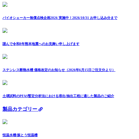
バイオシェーカー無償点検企画2026 実施中！2026/10/31 お申し込み分まで
謹んで令和8年熊本地震へのお見舞い申し上げます
ステンレス断熱水槽 価格改定のお知らせ（2026年6月15日ご注文分より）
土壌試料のPFAS暫定分析法における溶出/抽出工程に適した製品のご紹介
製品カテゴリー
恒温水槽/振とう恒温槽