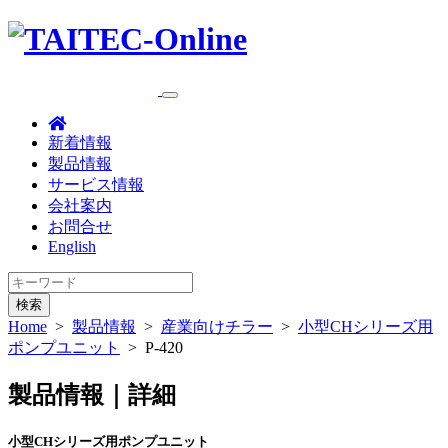
新着情報
製品情報
サービス情報
会社案内
お問合せ
English
検索
Home
>
製品情報
>
産業向けチラー
>
小型CHシリーズ用
ポンプユニット
>
P-420
製品情報｜詳細
小型CHシリーズ用ポンプユニット