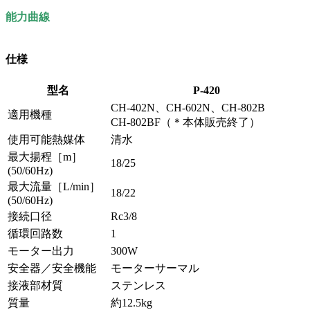
能力曲線
仕様
型名
P-420
CH-402N、CH-602N、CH-802B
適用機種
CH-802BF（＊本体販売終了）
使用可能熱媒体
清水
最大揚程［m］
18/25
(50/60Hz)
最大流量［L/min］
18/22
(50/60Hz)
接続口径
Rc3/8
循環回路数
1
モーター出力
300W
安全器／安全機能
モーターサーマル
接液部材質
ステンレス
質量
約12.5kg