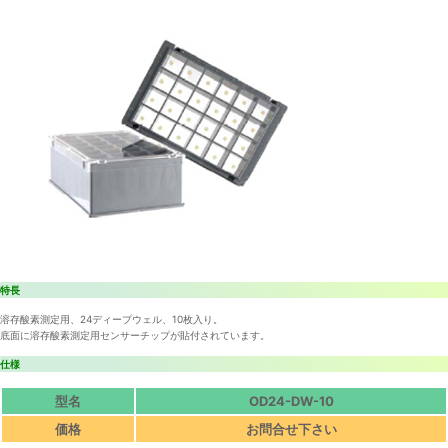
特長
溶存酸素測定用、24ディープウェル、10枚入り。
底面に溶存酸素測定用センサーチップが貼付されています。
仕様
型名
OD24-DW-10
価格
お問合せ下さい