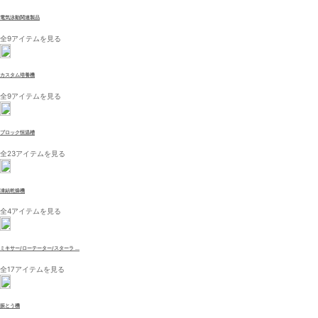
電気泳動関連製品
全9アイテムを見る
カスタム培養機
全9アイテムを見る
ブロック恒温槽
全23アイテムを見る
凍結乾燥機
全4アイテムを見る
ミキサー/ローテーター/スターラ ...
全17アイテムを見る
振とう機