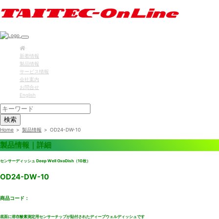
新着情報
製品情報
サービス情報
会社案内
お問合せ
English
検索
Home
>
製品情報
>
OD24-DW-10
製品情報｜詳細
センサーディッシュ Deep Well OxoDish（10枚）
OD24-DW-10
商品コード：
底面に溶存酸素測定用センサーチップが貼付されたディープウェルディッシュです