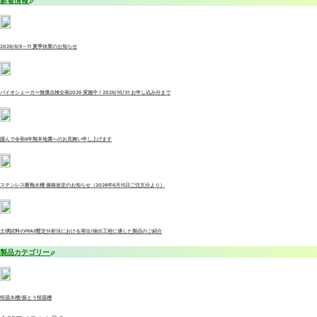
新着情報
2026/8/8～11 夏季休業のお知らせ
バイオシェーカー無償点検企画2026 実施中！2026/10/31 お申し込み分まで
謹んで令和8年熊本地震へのお見舞い申し上げます
ステンレス断熱水槽 価格改定のお知らせ（2026年6月15日ご注文分より）
土壌試料のPFAS暫定分析法における溶出/抽出工程に適した製品のご紹介
製品カテゴリー
恒温水槽/振とう恒温槽