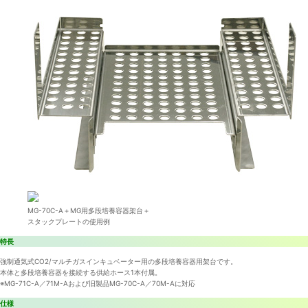
MG-70C-A＋MG用多段培養容器架台＋
スタックプレートの使用例
特長
強制通気式CO2/マルチガスインキュベーター用の多段培養容器用架台です。
本体と多段培養容器を接続する供給ホース1本付属。
※MG-71C-A／71M-Aおよび旧製品MG-70C-A／70M-Aに対応
仕様