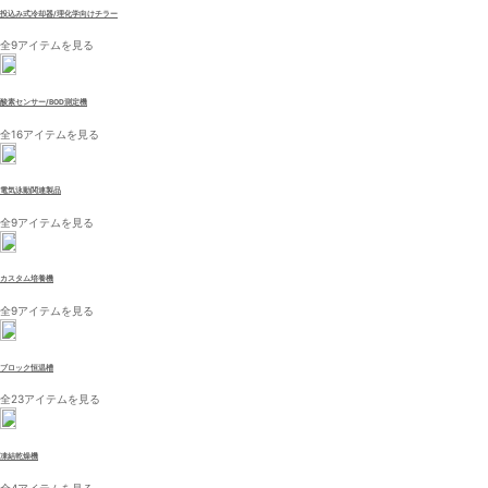
投込み式冷却器/理化学向けチラー
全9アイテムを見る
酸素センサー/BOD測定機
全16アイテムを見る
電気泳動関連製品
全9アイテムを見る
カスタム培養機
全9アイテムを見る
ブロック恒温槽
全23アイテムを見る
凍結乾燥機
全4アイテムを見る