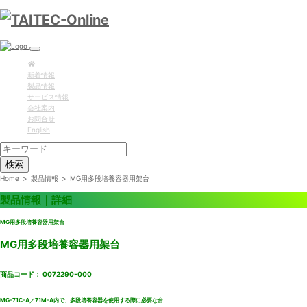
新着情報
製品情報
サービス情報
会社案内
お問合せ
English
検索
Home
>
製品情報
>
MG用多段培養容器用架台
製品情報｜詳細
MG用多段培養容器用架台
MG用多段培養容器用架台
商品コード： 0072290-000
MG-71C-A／71M-A内で、多段培養容器を使用する際に必要な台