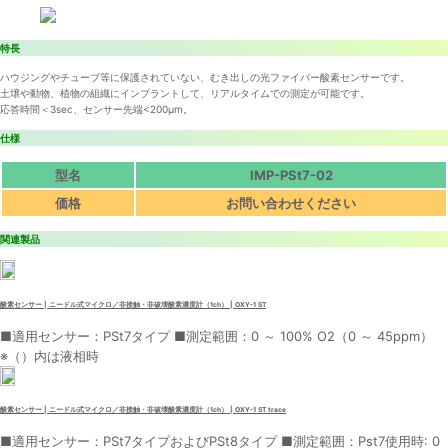
特長
ハウジングやチューブ等に保護されていない、むき出しの光ファイバー酸素センサーです。
土壌や動物、植物の組織にインプラントして、リアルタイムでの測定が可能です。
応答時間＜3sec、センサー先端<200μm。
仕様
型名
IMP-PSt7-02
価格
お問い合わせください
関連製品
酸素センサー | ニードル式マイクロ／非接触・非破壊酸素濃度計（1ch） | OXY-1 ST
■適用センサー：PSt7タイプ ■測定範囲：0 ～ 100% O2（0 ～ 45ppm）
※（）内は液相時
酸素センサー | ニードル式マイクロ／非接触・非破壊酸素濃度計（1ch） | OXY-1 ST trace
■適用センサー：PSt7タイプおよびPSt8タイプ ■測定範囲：Pst7使用時: 0