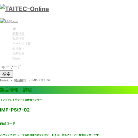
新着情報
製品情報
サービス情報
会社案内
お問合せ
English
検索
Home
>
製品情報
>
IMP-PSt7-02
製品情報｜詳細
インプラント用マイクロ酸素センサー
IMP-PSt7-02
商品コード：
ハウジングやチューブ等に保護されていない、むき出しの光ファイバー酸素センサーです。