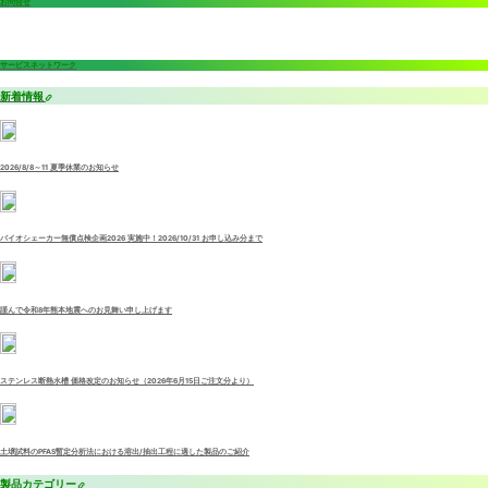
お問合せ
サービスネットワーク
新着情報
2026/8/8～11 夏季休業のお知らせ
バイオシェーカー無償点検企画2026 実施中！2026/10/31 お申し込み分まで
謹んで令和8年熊本地震へのお見舞い申し上げます
ステンレス断熱水槽 価格改定のお知らせ（2026年6月15日ご注文分より）
土壌試料のPFAS暫定分析法における溶出/抽出工程に適した製品のご紹介
製品カテゴリー