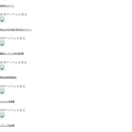
産業向けチラー
全45アイテムを見る
投込み式冷却器/理化学向けチラー
全9アイテムを見る
酸素センサー/BOD測定機
全16アイテムを見る
電気泳動関連製品
全9アイテムを見る
カスタム培養機
全9アイテムを見る
ブロック恒温槽