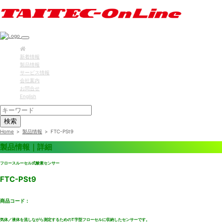
新着情報
製品情報
サービス情報
会社案内
お問合せ
English
検索
Home
>
製品情報
>
FTC-PSt9
製品情報｜詳細
フロースルーセル式酸素センサー
FTC-PSt9
商品コード：
気体／液体を流しながら測定するためのT字型フローセルに収納したセンサーです。