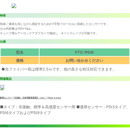
特長
気体／液体を流しながら測定するためのT字型フローセルに収納したセンサーです。
セル内容量は100±10μL。
チューブ用ルアーロックアダプターで接続し、オートクレープが可能です。
仕様
型名
FTC-PSt9
価格
お問い合わせください
●光ファイバー長は標準2.5ｍです。他の長さも特注対応できます。
関連製品
酸素センサー | 非接触・非破壊酸素濃度計（1ch） | Fibox 4 trace
■タイプ：非接触。標準＆高感度センサー用 ■適用センサー：PSt3タイプ、
PSt6タイプおよびPSt9タイプ
お問合せ