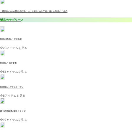
土壌試料のPFAS暫定分析法における溶出/抽出工程に適した製品のご紹介
製品カテゴリー
恒温水槽/振とう恒温槽
全23アイテムを見る
恒温振とう培養機
全51アイテムを見る
恒温庫/ハイブリオーブン
全8アイテムを見る
遠心式濃縮機/低温トラップ
全19アイテムを見る