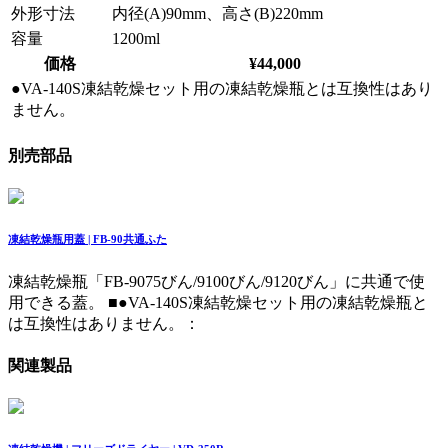
外形寸法
内径(A)90mm、高さ(B)220mm
容量
1200ml
価格
¥44,000
●VA-140S凍結乾燥セット用の凍結乾燥瓶とは互換性はあり
ません。
別売部品
凍結乾燥瓶用蓋 | FB-90共通ふた
凍結乾燥瓶「FB-9075びん/9100びん/9120びん」に共通で使
用できる蓋。
■●VA-140S凍結乾燥セット用の凍結乾燥瓶と
は互換性はありません。：
関連製品