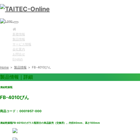
新着情報
製品情報
サービス情報
会社案内
お問合せ
English
Home
>
製品情報
>
FB-4010びん
製品情報｜詳細
凍結乾燥瓶
FB-4010びん
商品コード： 0001957-000
凍結乾燥瓶FB-4010のガラス瓶部分の単品販売（交換用）。内径40mm、高さ100mm