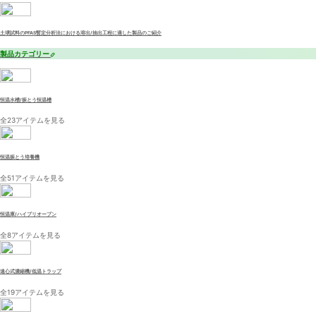
土壌試料のPFAS暫定分析法における溶出/抽出工程に適した製品のご紹介
製品カテゴリー
恒温水槽/振とう恒温槽
全23アイテムを見る
恒温振とう培養機
全51アイテムを見る
恒温庫/ハイブリオーブン
全8アイテムを見る
遠心式濃縮機/低温トラップ
全19アイテムを見る