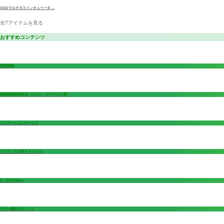
CO2/マルチガスインキュベータ ...
全7アイテムを見る
おすすめコンテンツ
採用情報
規制物質使用状況（フロン・アスベスト等）
バリデーションサービス
タイテック公式チャンネル
X（旧Twitter）
チラー選定のポイント