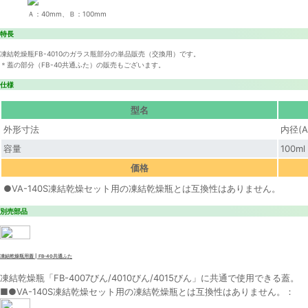
Ａ：40mm、Ｂ：100mm
特長
凍結乾燥瓶FB-4010のガラス瓶部分の単品販売（交換用）です。
＊蓋の部分（FB-40共通ふた）の販売もございます。
仕様
型名
外形寸法
内径(A
容量
100ml
価格
●VA-140S凍結乾燥セット用の凍結乾燥瓶とは互換性はありません。
別売部品
凍結乾燥瓶用蓋 | FB-40共通ふた
凍結乾燥瓶「FB-4007びん/4010びん/4015びん」に共通で使用できる蓋。
■●VA-140S凍結乾燥セット用の凍結乾燥瓶とは互換性はありません。：