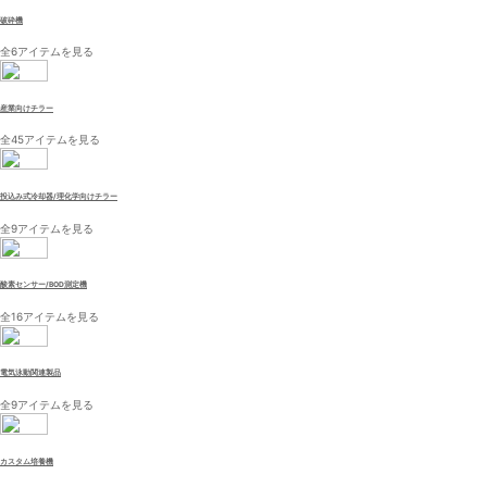
破砕機
全6アイテムを見る
産業向けチラー
全45アイテムを見る
投込み式冷却器/理化学向けチラー
全9アイテムを見る
酸素センサー/BOD測定機
全16アイテムを見る
電気泳動関連製品
全9アイテムを見る
カスタム培養機