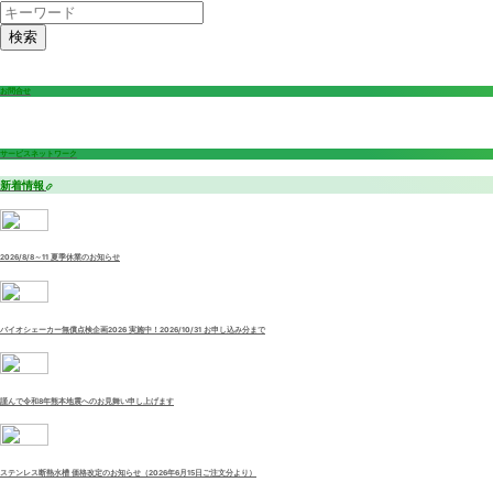
検索
お問合せ
サービスネットワーク
新着情報
2026/8/8～11 夏季休業のお知らせ
バイオシェーカー無償点検企画2026 実施中！2026/10/31 お申し込み分まで
謹んで令和8年熊本地震へのお見舞い申し上げます
ステンレス断熱水槽 価格改定のお知らせ（2026年6月15日ご注文分より）