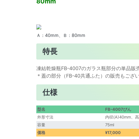
80mm
Ａ：40mm、Ｂ：80mm
特長
凍結乾燥瓶FB-4007のガラス瓶部分の単品
＊蓋の部分（FB-40共通ふた）の販売もござ
仕様
型名
FB-4007びん
外形寸法
内径(A)40mm、高
容量
75ml
価格
¥17,000